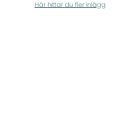
Shop
Här hittar du fler inlägg
Hem & Trädgård
Underhållning
Om Oss