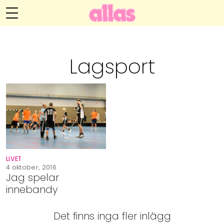
Anna María Larssons blogg
Meny
Livsöden
Lagsport
Hälsa
Hem
Arkiv
Relationer
Om Anna María
Kontakt
Kategorier
Handarbete
LIVET
Video
4 oktober, 2016
Jag spelar
innebandy
Bloggar
Det finns inga fler inlägg