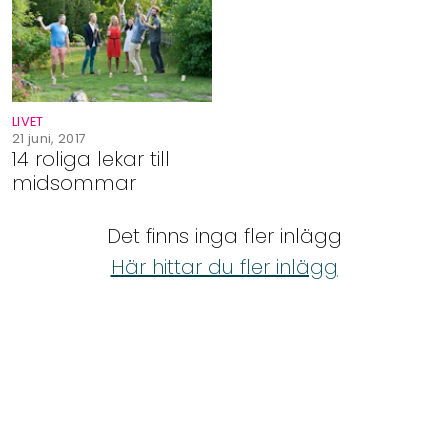
Shop
Hem & Trädgård
LIVET
Underhållning
21 juni, 2017
14 roliga lekar till
midsommar
Om Oss
Det finns inga fler inlägg
Här hittar du fler inlägg