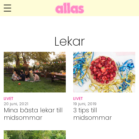
Anna María Larssons blogg
Meny
Livsöden
Lekar
Hälsa
Hem
Arkiv
Relationer
Om Anna María
Kontakt
Kategorier
Handarbete
LIVET
LIVET
Video
20 juni, 2021
19 juni, 2019
Mina bästa lekar till
3 tips till
midsommar
midsommar
Bloggar