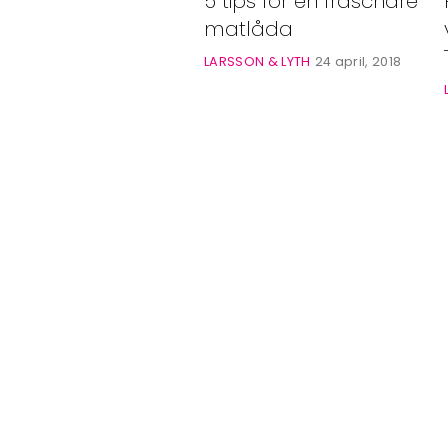
5 tips för en fräschare
Bloggar
matlåda
Shop
LARSSON & LYTH
24 april, 2018