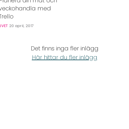
Planera din mat och
veckohandla med
Trello
LIVET
20 april, 2017
Det finns inga fler inlägg
Här hittar du fler inlägg