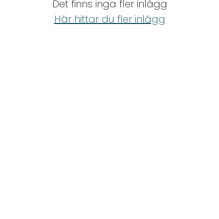
Det finns inga fler inlägg
Shop
Här hittar du fler inlägg
Hem & Trädgård
Underhållning
Om Oss