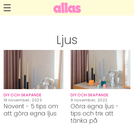
Anna María Larssons blogg
Meny
Livsöden
Ljus
Hälsa
Hem
Arkiv
Relationer
Om Anna María
Kontakt
Kategorier
Handarbete
DIY OCH SKAPANDE
DIY OCH SKAPANDE
Video
19 november, 2023
9 november, 2022
Novent - 5 tips om
Göra egna ljus -
att göra egna ljus
tips och trix att
Bloggar
tänka på