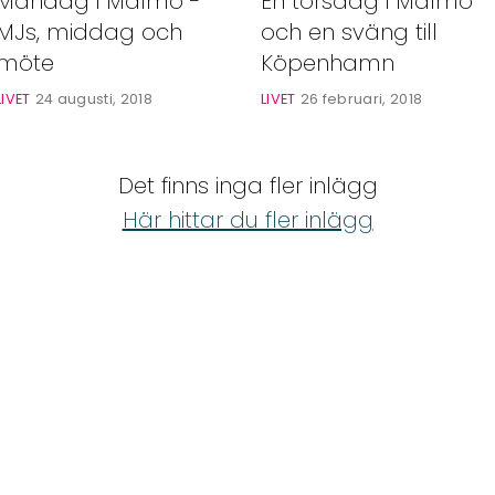
En torsdag i Malmö
Måndag i Malmö -
och en sväng till
MJs, middag och
Köpenhamn
möte
LIVET
26 februari, 2018
LIVET
24 augusti, 2018
Det finns inga fler inlägg
Här hittar du fler inlägg