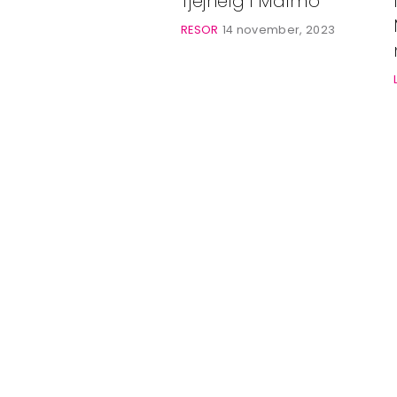
Tjejhelg i Malmö
Bloggar
RESOR
14 november, 2023
Shop