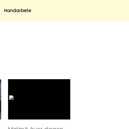
Meny
Handarbete
Om Oss
Om Oss & Kontakt
Tidningar Hos Allas.se
Nyhetsbrev
Om Cookies
Integritetspolicy
Skapa Konto
Hantera Preferenser