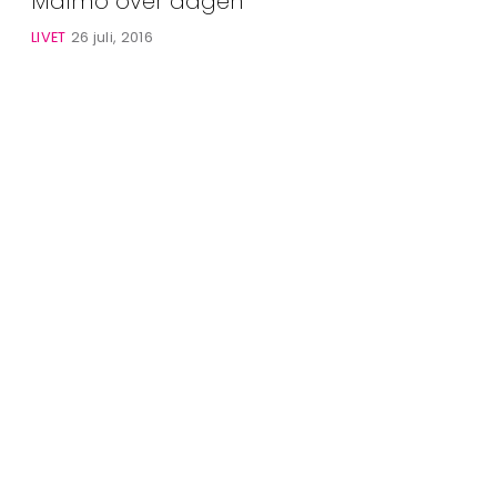
Malmö över dagen
Alla Ämnen
LIVET
26 juli, 2016
Våra Skribenter