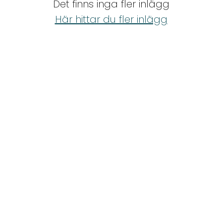
Det finns inga fler inlägg
Shop
Här hittar du fler inlägg
Hem & Trädgård
Underhållning
Om Oss