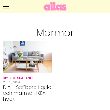
Anna María Larssons blogg
Meny
Livsöden
Marmor
Hälsa
Hem
Arkiv
Relationer
Om Anna María
Kontakt
Kategorier
Handarbete
DIY OCH SKAPANDE
Video
2 juni, 2014
DIY – Soffbord i guld
och marmor, IKEA
Bloggar
hack