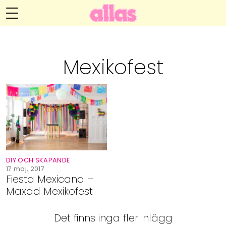
Anna María Larssons blogg
Meny
Livsöden
Mexikofest
Hälsa
Hem
Arkiv
Relationer
Om Anna María
Kontakt
Kategorier
Handarbete
DIY OCH SKAPANDE
Video
17 maj, 2017
Fiesta Mexicana –
Maxad Mexikofest
Bloggar
Det finns inga fler inlägg