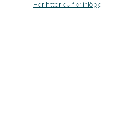
Shop
Här hittar du fler inlägg
Hem & Trädgård
Underhållning
Om Oss