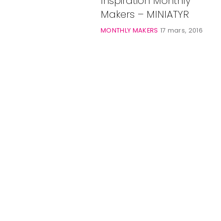
Inspiration Monthly
Bloggar
Makers – MINIATYR
Shop
MONTHLY MAKERS
17 mars, 2016