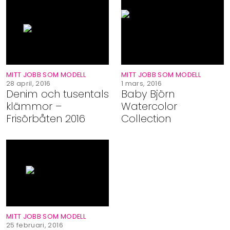
Shop
Hem & Trädgård
Underhållning
MITT JOBB SOM MODELL
MITT JOBB SOM MODELL
28 april, 2016
1 mars, 2016
Denim och tusentals
Baby Björn
Om Oss
klämmor –
Watercolor
Frisörbåten 2016
Collection
MITT JOBB SOM MODELL
25 februari, 2016