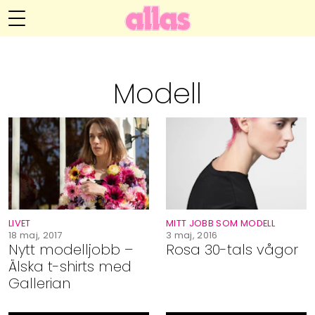
Anna María Larssons blogg
Meny
Livsöden
Modell
Hälsa
Hem
Arkiv
Relationer
Om Anna María
Kontakt
Kategorier
Handarbete
LIVET
MITT JOBB SOM MODELL
Video
18 maj, 2017
3 maj, 2016
Nytt modelljobb –
Rosa 30-tals vågor
Älska t-shirts med
Bloggar
Gallerian