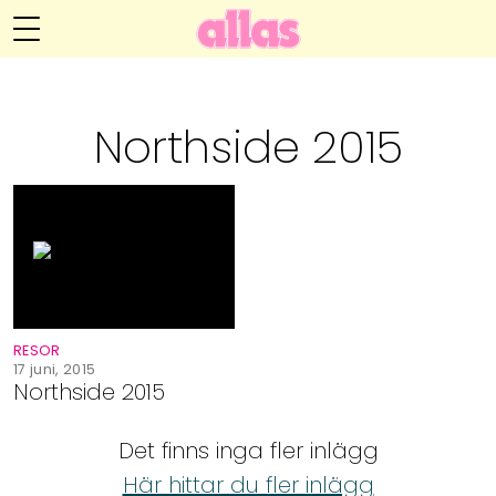
Anna María Larssons blogg
Meny
Livsöden
Northside 2015
Hälsa
Hem
Arkiv
Relationer
Om Anna María
Kontakt
Kategorier
Handarbete
RESOR
Video
17 juni, 2015
Northside 2015
Bloggar
Det finns inga fler inlägg
Här hittar du fler inlägg