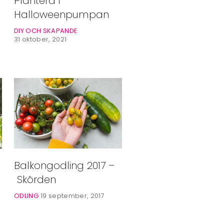
Plantera i
Alla Ämnen
Halloweenpumpan
Våra Skribenter
DIY OCH SKAPANDE
31 oktober, 2021
Balkongodling 2017 –
Skörden
ODLING
19 september, 2017
8