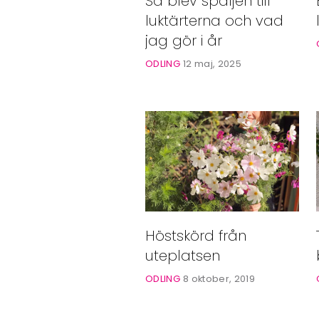
Så blev spaljén till
Bloggar
luktärterna och vad
Shop
jag gör i år
ODLING
12 maj, 2025
Höstskörd från
uteplatsen
ODLING
8 oktober, 2019