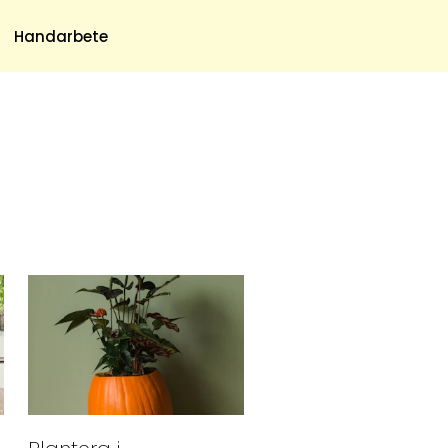
Meny
Handarbete
Om Oss
Om Oss & Kontakt
Tidningar Hos Allas.se
Nyhetsbrev
Om Cookies
Integritetspolicy
Skapa Konto
Hantera Preferenser