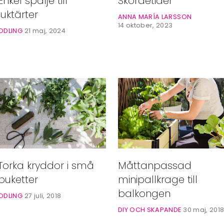
Enkel spaljé till
Skördetider
luktärter
ANNA MARÍA LARSSON
14 oktober, 2023
ODLING
21 maj, 2024
Torka kryddor i små
Måttanpassad
buketter
minipallkrage till
balkongen
ODLING
27 juli, 2018
DIY OCH SKAPANDE
30 maj, 201