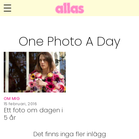
Anna María Larssons blogg
Meny
Livsöden
One Photo A Day
Hälsa
Hem
Arkiv
Relationer
Om Anna María
Kontakt
Kategorier
Handarbete
OM MIG
Video
15 februari, 2016
Ett foto om dagen i
5 år
Bloggar
Det finns inga fler inlägg