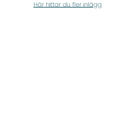
Shop
Här hittar du fler inlägg
Hem & Trädgård
Underhållning
Om Oss