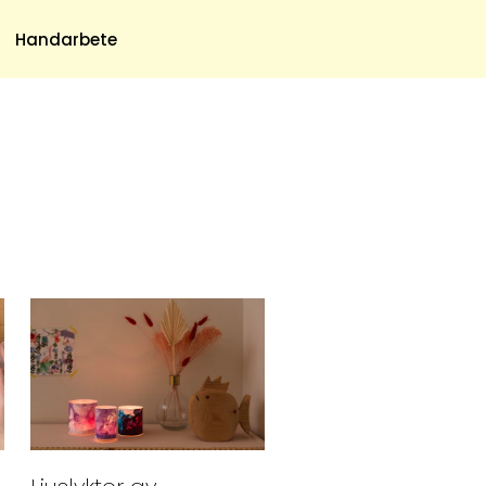
Meny
Handarbete
Om Oss
Om Oss & Kontakt
Tidningar Hos Allas.se
Nyhetsbrev
Om Cookies
Integritetspolicy
Skapa Konto
Hantera Preferenser