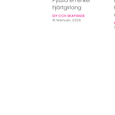
Pyssla en enkel
Bloggar
hjärtgirlang
Shop
DIY OCH SKAPANDE
15 februari, 2026