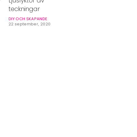
-
Ljuslyktor av
Alla Ämnen
teckningar
Våra Skribenter
DIY OCH SKAPANDE
22 september, 2020