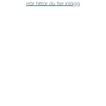
Shop
Här hittar du fler inlägg
Hem & Trädgård
Underhållning
Om Oss