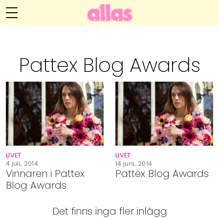
Anna María Larssons blogg
Meny
Livsöden
Pattex Blog Awards
Hälsa
Hem
Arkiv
Relationer
Om Anna María
Kontakt
Kategorier
Handarbete
LIVET
LIVET
Video
4 juli, 2014
14 juni, 2014
Vinnaren i Pattex
Pattex Blog Awards
Blog Awards
Bloggar
Det finns inga fler inlägg