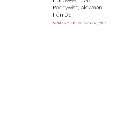
Halloween 2017 -
Bloggar
Pennywise, clownen
Shop
från DET
MINA PROJEKT
30 oktober, 2017