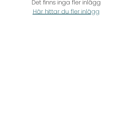
Det finns inga fler inlägg
Shop
Här hittar du fler inlägg
Hem & Trädgård
Underhållning
Om Oss