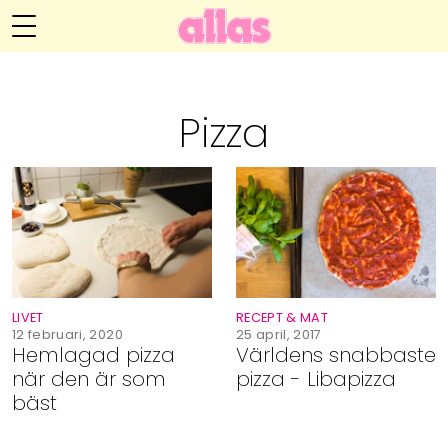
Anna María Larssons blogg
Meny
Livsöden
Pizza
Hälsa
Hem
Arkiv
Relationer
Om Anna María
Kontakt
Kategorier
Handarbete
LIVET
RECEPT & MAT
Video
12 februari, 2020
25 april, 2017
Hemlagad pizza
Världens snabbaste
när den är som
pizza - Libapizza
Bloggar
bäst