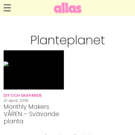
Anna María Larssons blogg
Meny
Livsöden
Planteplanet
Hälsa
Hem
Arkiv
Relationer
Om Anna María
Kontakt
Kategorier
Handarbete
DIY OCH SKAPANDE
Video
21 april, 2016
Monthly Makers
VÅREN – Svävande
Bloggar
planta