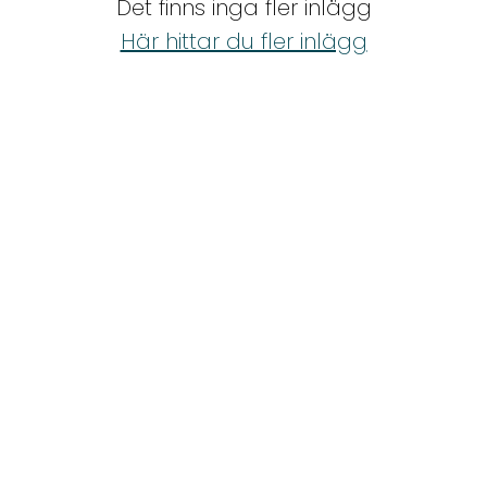
Det finns inga fler inlägg
Shop
Här hittar du fler inlägg
Hem & Trädgård
Underhållning
Om Oss