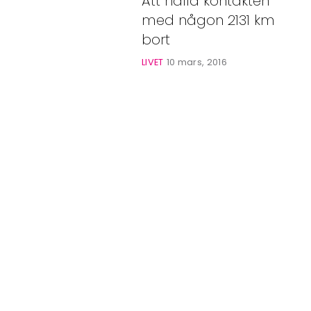
Att hålla kontakten
Bloggar
med någon 2131 km
Shop
bort
LIVET
10 mars, 2016