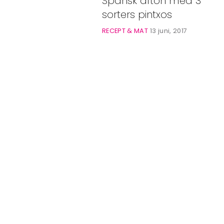
Spansk afton med 3
Bloggar
sorters pintxos
Shop
RECEPT & MAT
13 juni, 2017