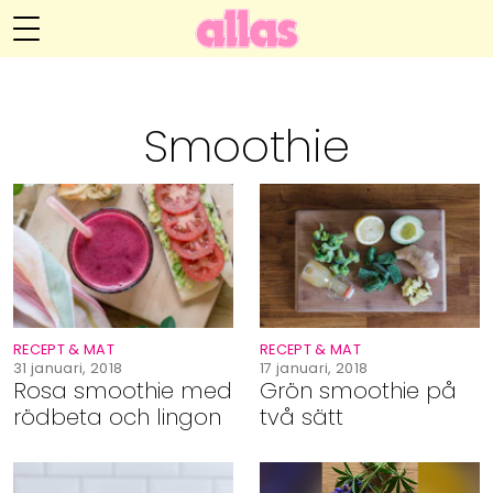
Anna María Larssons blogg
Meny
Livsöden
Smoothie
Hälsa
Hem
Arkiv
Relationer
Om Anna María
Kontakt
Kategorier
Handarbete
RECEPT & MAT
RECEPT & MAT
Video
31 januari, 2018
17 januari, 2018
Rosa smoothie med
Grön smoothie på
rödbeta och lingon
två sätt
Bloggar