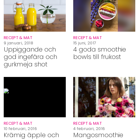
Shop
Hem & Trädgård
RECEPT & MAT
RECEPT & MAT
Underhållning
9 januari, 2018
15 juni, 2017
Uppiggande och
4 goda smoothie
god ingefära och
bowls till frukost
Om Oss
gurkmeja shot
RECEPT & MAT
RECEPT & MAT
10 februari, 2016
4 februari, 2016
Krämig äpple och
Mangosmoothie