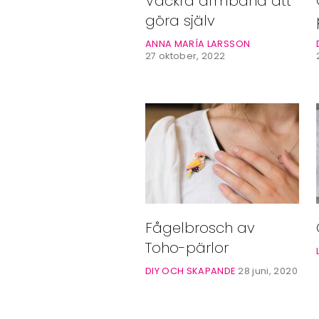
Vackra armband att
Bloggar
göra själv
Shop
ANNA MARÍA LARSSON
27 oktober, 2022
Fågelbrosch av
Toho-pärlor
DIY OCH SKAPANDE
28 juni, 2020