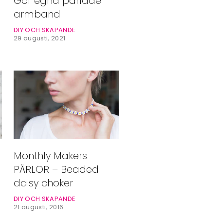
Gör egna pärlade
Alla Ämnen
armband
Våra Skribenter
DIY OCH SKAPANDE
29 augusti, 2021
Monthly Makers
PÄRLOR – Beaded
daisy choker
DIY OCH SKAPANDE
21 augusti, 2016