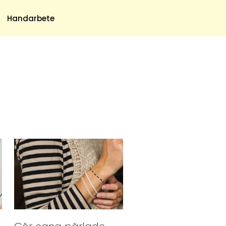
Meny
Handarbete
Om Oss
Om Oss & Kontakt
Tidningar Hos Allas.se
Nyhetsbrev
Om Cookies
Integritetspolicy
Skapa Konto
Hantera Preferenser