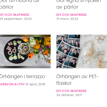
Gör armband av
Gör egna smycken
pärlor
av pärlor
DIY OCH SKAPANDE
DIY OCH SKAPANDE
29 september, 2022
31 mars, 2022
Örhängen av PET-
Örhängen i terrazzo
flaskor
LARSSON & LYTH
10 april, 2018
DIY OCH SKAPANDE
24 oktober, 2017