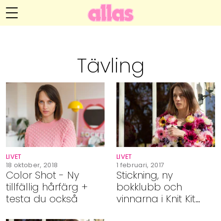
Anna María Larssons blogg
Meny
Livsöden
Tävling
Hälsa
Hem
Arkiv
Relationer
Om Anna María
Kontakt
Kategorier
Handarbete
LIVET
LIVET
Video
18 oktober, 2018
1 februari, 2017
Color Shot - Ny
Stickning, ny
tillfällig hårfärg +
bokklubb och
Bloggar
testa du också
vinnarna i Knit Kit
tävlingen