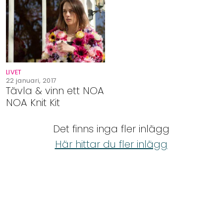
Shop
Hem & Trädgård
Underhållning
LIVET
22 januari, 2017
Tävla & vinn ett NOA
Om Oss
NOA Knit Kit
Det finns inga fler inlägg
Här hittar du fler inlägg