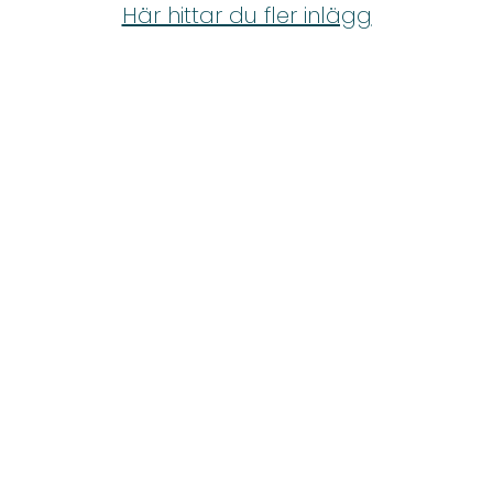
Shop
Här hittar du fler inlägg
Hem & Trädgård
Underhållning
Om Oss