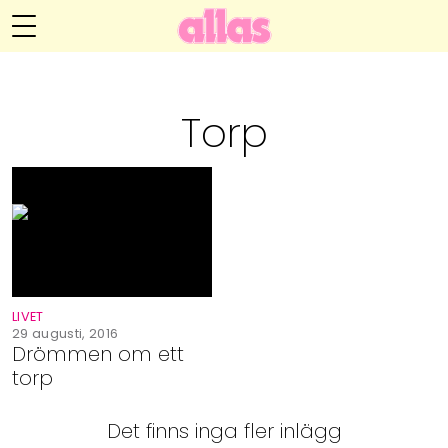
Anna María Larssons blogg
Meny
Livsöden
Torp
Hälsa
Hem
Arkiv
Relationer
Om Anna María
Kontakt
Kategorier
Handarbete
LIVET
Video
29 augusti, 2016
Drömmen om ett
torp
Bloggar
Det finns inga fler inlägg