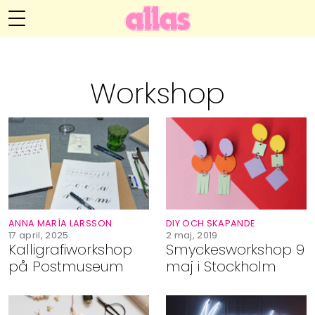
Anna María Larssons blogg
Meny
Livsöden
Workshop
Hälsa
Hem
Arkiv
Relationer
Om Anna María
Kontakt
Kategorier
Handarbete
ANNA MARÍA LARSSON
DIY OCH SKAPANDE
Video
17 april, 2025
2 maj, 2019
Kalligrafiworkshop
Smyckesworkshop 9
på Postmuseum
maj i Stockholm
Bloggar