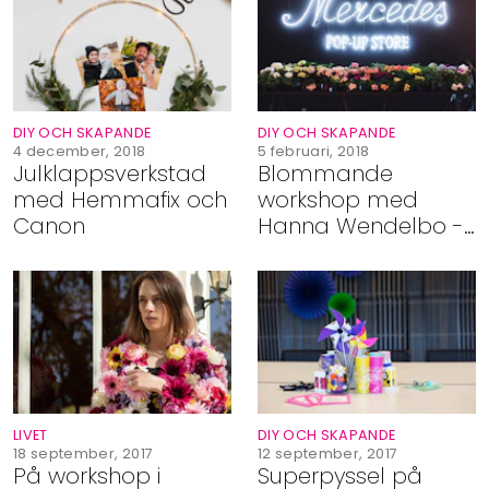
Shop
Hem & Trädgård
DIY OCH SKAPANDE
DIY OCH SKAPANDE
Underhållning
4 december, 2018
5 februari, 2018
Julklappsverkstad
Blommande
med Hemmafix och
workshop med
Om Oss
Canon
Hanna Wendelbo -
Blomsterpill
LIVET
DIY OCH SKAPANDE
18 september, 2017
12 september, 2017
På workshop i
Superpyssel på