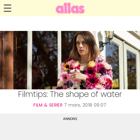
Anna María Larssons blogg
Meny
Livsöden
Hälsa
Hem
Arkiv
Relationer
Om Anna María
Kontakt
Kategorier
Handarbete
Filmtips: The shape of water
Video
FILM & SERIER
7 mars, 2018 09:07
Bloggar