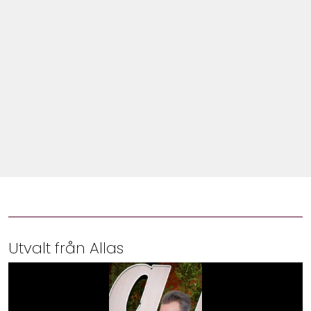
Shop
Hem & Trädgård
Underhållning
Om Oss
Utvalt från Allas