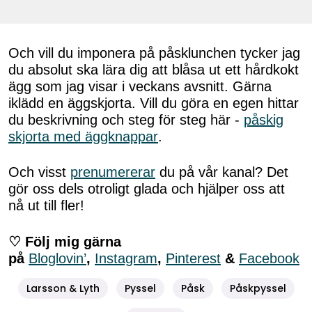
Och vill du imponera på påsklunchen tycker jag
du absolut ska lära dig att blåsa ut ett hårdkokt
ägg som jag visar i veckans avsnitt. Gärna
iklädd en äggskjorta. Vill du göra en egen hittar
du beskrivning och steg för steg här -
påskig
skjorta med äggknappar
.
Och visst
prenumererar
du på vår kanal? Det
gör oss dels otroligt glada och hjälper oss att
nå ut till fler!
♡ Följ mig gärna
på
Bloglovin’
,
Instagram
,
Pinterest
&
Facebook
Larsson & Lyth
Pyssel
Påsk
Påskpyssel