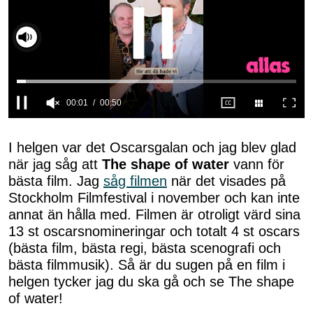
00:01
00:50
0
seconds
of
I helgen var det Oscarsgalan och jag blev glad
50
när jag såg att
The shape of water
vann för
seconds
bästa film. Jag
såg filmen
när det visades på
Stockholm Filmfestival i november och kan inte
annat än hålla med. Filmen är otroligt värd sina
13 st oscarsnomineringar och totalt 4 st oscars
(bästa film, bästa regi, bästa scenografi och
bästa filmmusik). Så är du sugen på en film i
helgen tycker jag du ska gå och se The shape
of water!