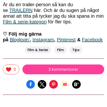
Är du en trailer-person så kan du
se
TRAILERN
här. Och är du sugen på något
annat att titta på tycker jag du ska spana in min
Film & serie-kategori
för fler tips.
♡ Följ mig gärna
på
Bloglovin’
,
Instagram
,
Pinterest
&
Facebook
Film & Serier
Film
Tips
2 kommentarer
0