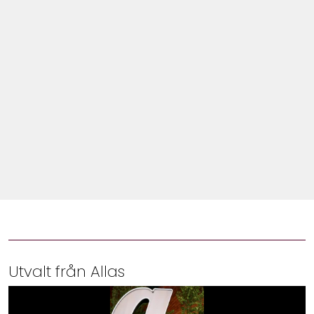
Shop
Hem & Trädgård
Underhållning
Om Oss
Utvalt från Allas