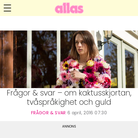
Anna María Larssons blogg
Meny
Livsöden
Hälsa
Hem
Arkiv
Relationer
Om Anna María
Kontakt
Kategorier
Handarbete
Frågor & svar – om kaktusskjortan,
tvåspråkighet och guld
Video
FRÅGOR & SVAR
6 april, 2016 07:30
Bloggar