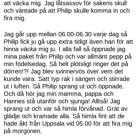
att väcka mig. Jag låtsassov för sakens skull
och väntade på att Philip skulle komma in och
fira mig.
Jag går upp mellan 06.00-06.30 varje dag så
Philip fick ju gå upp extra tidigt även han för att
hinna
väcka
mig ju. I alla fall så öppnade jag
mina paket från Philip och var allmänt pepp på
min födelsedag. Så helt plötsligt ringer det på
dörren!?! Jag blev svinnervös över vem det
kunde vara. Satt typ rak i sängen och stirrade
ut i luften. Så Philip sprang ut och öppnade.
Och då hör jag min mamma, pappa och
Hannes stå utanför och sjunga! Alltså! Jag
sprang ut och var så himla förvånad. Grät av
glädje och kramade alla. Så himla fint att de
hade åkt från Uppsala vid 05.00 för att fira mig
på morgonen.