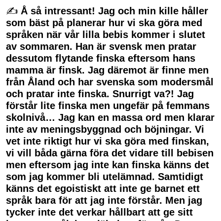
✍
Å så intressant! Jag och min kille håller
som bäst på planerar hur vi ska göra med
språken när vår lilla bebis kommer i slutet
av sommaren. Han är svensk men pratar
dessutom flytande finska eftersom hans
mamma är finsk. Jag däremot är finne men
från Åland och har svenska som modersmål
och pratar inte finska. Snurrigt va?! Jag
förstår lite finska men ungefär på femmans
skolnivå… Jag kan en massa ord men klarar
inte av meningsbyggnad och böjningar. Vi
vet inte riktigt hur vi ska göra med finskan,
vi vill båda gärna föra det vidare till bebisen
men eftersom jag inte kan finska känns det
som jag kommer bli utelämnad. Samtidigt
känns det egoistiskt att inte ge barnet ett
språk bara för att jag inte förstår. Men jag
tycker inte det verkar hållbart att ge sitt