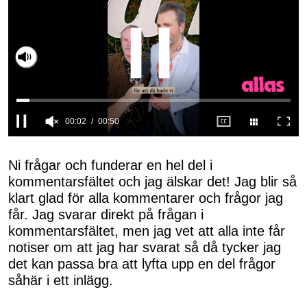
Slå på ljud
0
seconds
of
Ni frågar och funderar en hel del i
50
kommentarsfältet och jag älskar det! Jag blir så
seconds
klart glad för alla kommentarer och frågor jag
får. Jag svarar direkt på frågan i
kommentarsfältet, men jag vet att alla inte får
notiser om att jag har svarat så då tycker jag
det kan passa bra att lyfta upp en del frågor
såhär i ett inlägg.