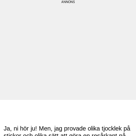
Ja, ni hör ju! Men, jag provade olika tjocklek på
stickor och olika sätt att göra en resårkant på.