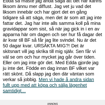
Edda så måste jag ändå säga att det här känns
liksom ännu mer diffust. Jag vet ju vad det
liksom innebär och har gjort det en gång
tidigare så att säga, men det är som att jag inte
fattar det. Jag har inte alls samma koll på mina
gravidappar som sist, så när jag gick in i en av
apparna här om dagen och ser hur få dagar det
är kvar till BF så får jag lite svindel. Nu är det
50 dagar kvar. URSÄKTA MIG?! Det är
skitsnart vill jag skrika till mig själv. Sen får vi
väl se om och hur mycket jag går över tiden.
Eller om jag inte gör det. Med Edda gjorde jag
ju inte det. Födde en dag innan BF vilket var
rätt skönt. Då slapp jag den där väntan som
verkar så jobbig.
Men vi hade å andra sidan
fullt upp med att köpa och sälja lägenhet
samtidigt...