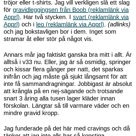
tröjor eller t-shirts. Jag vill verkligen slå ett slag
för
gravidleggingsen från Boob (reklamlänk via
Apprl)
. Har två stycken. I
svart (reklamlänk via
Apprl)
och i
leo (reklamlänk via Apprl)
.
(adlinks)
och jag bokstavligen bor i dem. Inget som
stramar åt eller stör på något vis.
Annars mår jag faktiskt ganska bra mitt i allt. Är
alltså i v33 nu. Eller, jag är så osmidig, springer
och kissar flera gånger per natt, det sparkas
inifrån och jag måste gå sjukt långsamt för att
inte få sammandragningar. Jobbigast är absolut
att krångla på en nej-sägande och trotsande
snart 3 åring alla tusen lager kläder innan
förskolan. Längtar så till varmare väder och en
mindre gravid kropp.
Jag funderade på det här med cravings och då
tänker att jag inte alls har så konstiga