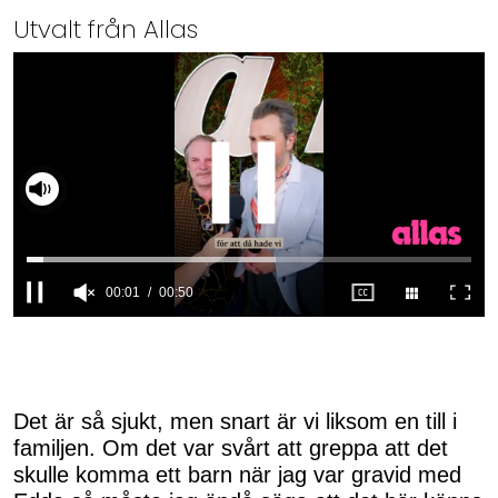
Utvalt från Allas
00:02
00:50
0
seconds
of
50
seconds
Det är så sjukt, men snart är vi liksom en till i
familjen. Om det var svårt att greppa att det
skulle komma ett barn när jag var gravid med