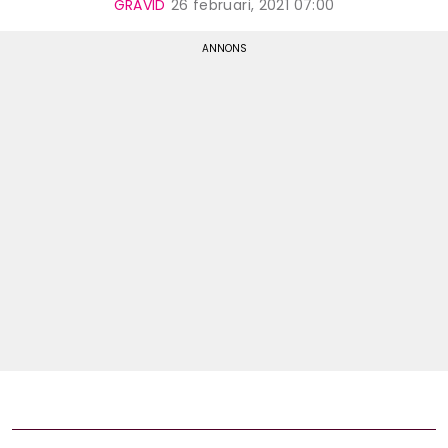
GRAVID
26 februari, 2021 07:00
Shop
Hem & Trädgård
Underhållning
Om Oss