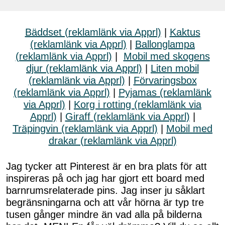
Bäddset (reklamlänk via Apprl)
|
Kaktus
(reklamlänk via Apprl)
|
Ballonglampa
(reklamlänk via Apprl)
|
Mobil med skogens
djur (reklamlänk via Apprl)
|
Liten mobil
(reklamlänk via Apprl)
|
Förvaringsbox
(reklamlänk via Apprl)
|
Pyjamas (reklamlänk
via Apprl)
|
Korg i rotting (reklamlänk via
Apprl)
|
Giraff (reklamlänk via Apprl)
|
Träpingvin (reklamlänk via Apprl)
|
Mobil med
drakar (reklamlänk via Apprl)
Jag tycker att Pinterest är en bra plats för att
inspireras på och jag har gjort ett board med
barnrumsrelaterade pins. Jag inser ju såklart
begränsningarna och att vår hörna är typ tre
tusen gånger mindre än vad alla på bilderna