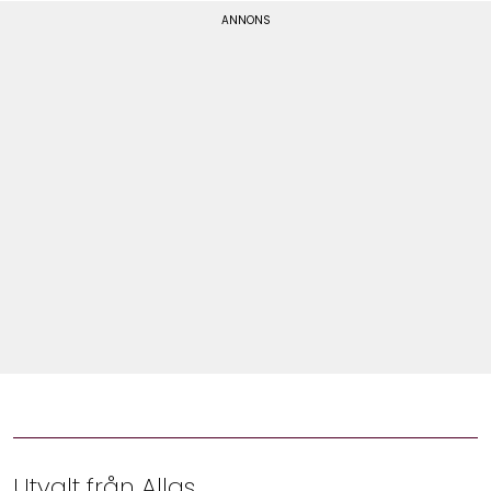
Shop
Hem & Trädgård
Underhållning
Om Oss
Utvalt från Allas