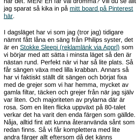
har det. MEN! En får väl drömma? Vill du se allt
jag sparat så kika in på
mitt board på Pinterest
här
.
I dagsläget har vi som jag (tror jag) tidigare
nämnt fått låna en säng från Philips syster, det
är en
Stokke Sleepi (reklamlänk via Apprl)
som
vi börjar med att sätta i minsta läget så den är
nästan rund. Perfekt när vi har så lite plats. Så
får sängen växa med lilla krabban. Annars så
har vi faktiskt ställt dit sängen och börjat fixa
med de grejer som vi har hemma, mycket av
gamla filtar, täcken och grejer från när jag själv
var liten. Och majoriteten av prylarna där är
rosa. Som en liten flicka uppväxt på 80-talet
verkar det ha varit den enda färgen som gällde.
Nåja, alltid fint att kunna återanvända sånt som
redan finns. Så vi får komplettera med lite
andra färger allt eftersom då det känns