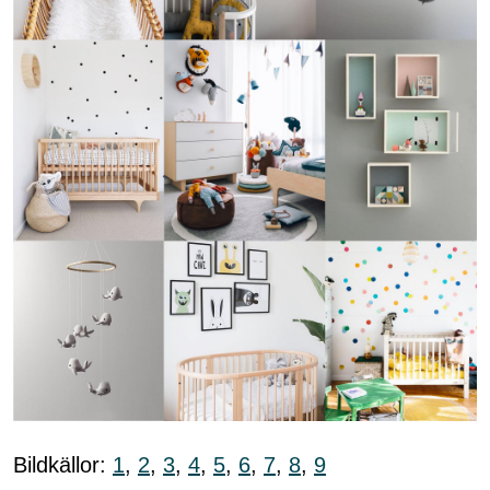
Bildkällor:
1
,
2
,
3
,
4
,
5
,
6
,
7
,
8
,
9