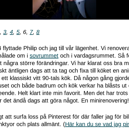
,
3
,
4
,
5
, 6,
7
,
8
 flyttade Philip och jag till vår lägenhet. Vi renove
målade om i
sovrummet
och i vardagsrummet. Så f
ort några större förändringar. Vi har klarat oss bra
skt äntligen dags att ta tag och fixa till köket en an
r ett klassiskt vitt 90-tals kök. Då någon gång gjord
set och både badrum och kök verkar ha blåsts ut och
eende. Helt klart inte min favorit. Men det har trots 
r det ändå dags att göra något. En minirenovering!
igt att surfa loss på Pinterest för där faller jag för 
nktyor och plats allmänt. (
Här kan du se vad jag pin