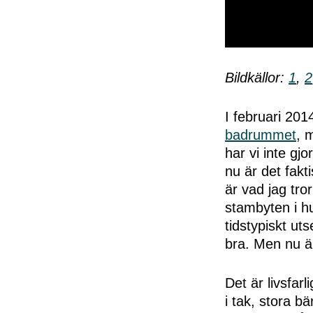
0
seconds
of
Bildkällor:
1
,
2
50
seconds
Volume
0%
I februari 2014
badrummet
, 
har vi inte gj
nu är det fakti
är vad jag tro
stambyten i hu
tidstypiskt uts
bra. Men nu ä
Det är livsfarl
i tak, stora bä