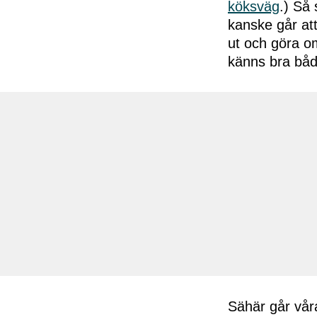
köksväg
.) Så 
kanske går att
ut och göra om
känns bra både
Sähär går vår