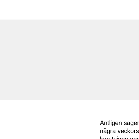
Äntligen säger
några veckors
kan tvinna gar