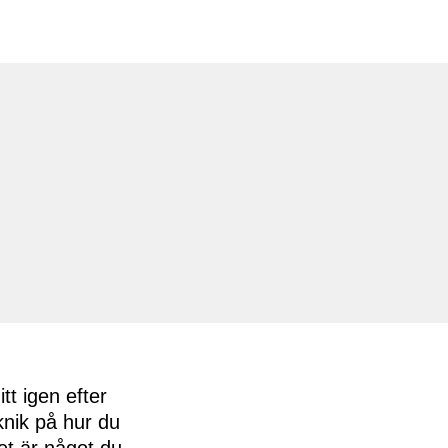
tt igen efter
knik på hur du
det är något du