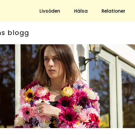
Livsöden
Hälsa
Relationer
ns blogg
Hem & Trädgård
Underhållning
Trädgård
Nöje
Hushåll
TV
Ekonomi
Horoskop
Mat & Dryck
Quiz
Loppis & Antikt
DIY - Gör Det Själv