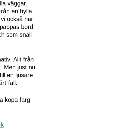
la väggar.
från en hylla
j vi också har
h pappas bord
ch som snäll
tiv. Allt från
ör. Men just nu
ill en ljusare
t fall.
ara köpa färg
ok