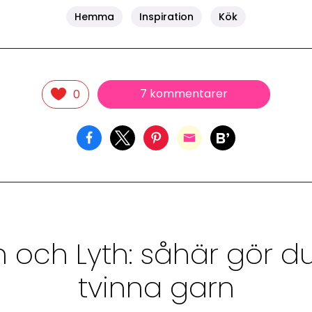
Hemma
Inspiration
Kök
7 kommentarer
0
 och Lyth: såhär gör du
tvinna garn