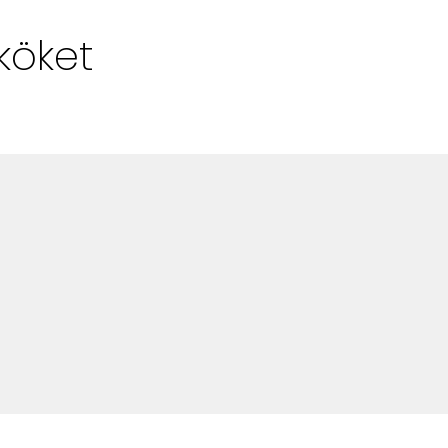
Alla Ämnen
köket
Våra Skribenter