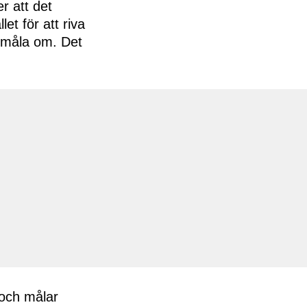
r att det
et för att riva
ll måla om. Det
 och målar