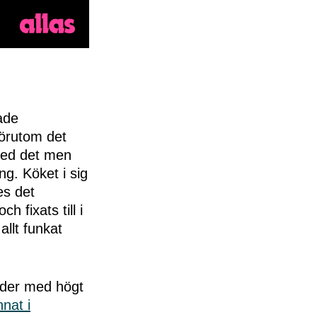
rade
örutom det
 med det men
ing. Köket i sig
es det
 fixats till i
allt funkat
bilder med högt
nat i