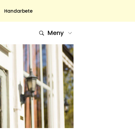
Handarbete
Meny
Om Oss
Om Oss & Kontakt
Tidningar Hos Allas.se
Nyhetsbrev
Om Cookies
Integritetspolicy
Skapa Konto
Hantera Preferenser