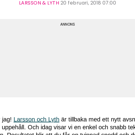
LARSSON & LYTH
20 februari, 2018 07:00
 jag!
Larsson och Lyth
är tillbaka med ett nytt avsni
 uppehåll. Och idag visar vi en enkel och snabb te
n. Resultatet blir att du får en tvinnad snodd och 