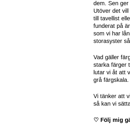
dem. Sen ger 
Utöver det vil
till tavellist 
funderat på ä
som vi har lån
storasyster så 
Vad gäller färg
starka färger t
lutar vi åt att
grå färgskala.
Vi tänker att v
så kan vi sätta
♡ Följ mig g