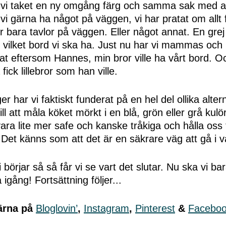
vi taket en ny omgång färg och samma sak med al
l vi gärna ha något på väggen, vi har pratat om allt 
eller bara tavlor på väggen. Eller något annat. En gre
r vilket bord vi ska ha. Just nu har vi mammas oc
at eftersom Hannes, min bror ville ha vårt bord. O
fick lillebror som han ville.
er har vi faktiskt funderat på en hel del ollika alterna
ill att måla köket mörkt i en blå, grön eller grå kul
 vara lite mer safe och kanske tråkiga och hålla oss t
 Det känns som att det är en säkrare väg att gå i vår
i börjar så så får vi se vart det slutar. Nu ska vi b
 igång! Fortsättning följer...
ärna på
Bloglovin’
,
Instagram
,
Pinterest
&
Facebo