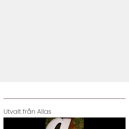
Shop
Hem & Trädgård
Underhållning
Om Oss
Utvalt från Allas