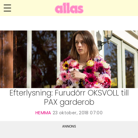
Anna María Larssons blogg
Meny
Livsöden
Hälsa
Hem
Arkiv
Relationer
Om Anna María
Kontakt
Kategorier
Handarbete
Efterlysning: Furudörr OKSVOLL till
PAX garderob
Video
HEMMA
23 oktober, 2018 07:00
Bloggar