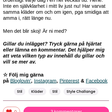
ordentligt varje dag i en hel veckas tid. Hehe.
Inte en självklarhet i mitt liv just nu! Har varvat
samma kläder om och om igen, pga smidiga att
amma i, rätt länge nu.
Men det blir skoj! Är ni med?
Gillar du inlägget? Tryck gärna på hjärtat
eller lämna en kommentar. Det hjälper mig
att veta vilken typ av innehåll du gillar och
vill se mer av.
☆ Följ mig gärna
på
Bloglovin’
,
Instagram
,
Pinterest
&
Facebook
Stil
Kläder
Stil
Style Challange
3 kommentarer
0