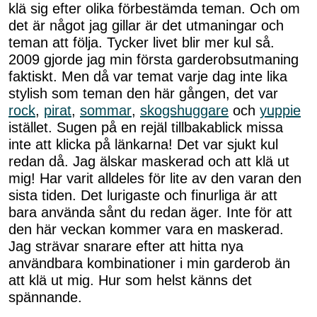
klä sig efter olika förbestämda teman. Och om
det är något jag gillar är det utmaningar och
teman att följa. Tycker livet blir mer kul så.
2009 gjorde jag min första garderobsutmaning
faktiskt. Men då var temat varje dag inte lika
stylish som teman den här gången, det var
rock
,
pirat
,
sommar
,
skogshuggare
och
yuppie
istället. Sugen på en rejäl tillbakablick missa
inte att klicka på länkarna! Det var sjukt kul
redan då. Jag älskar maskerad och att klä ut
mig! Har varit alldeles för lite av den varan den
sista tiden. Det lurigaste och finurliga är att
bara använda sånt du redan äger. Inte för att
den här veckan kommer vara en maskerad.
Jag strävar snarare efter att hitta nya
användbara kombinationer i min garderob än
att klä ut mig. Hur som helst känns det
spännande.