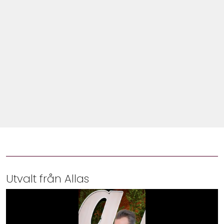
Shop
Hem & Trädgård
Underhållning
Om Oss
Utvalt från Allas