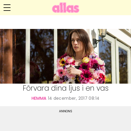
Anna María Larssons blogg
Meny
Livsöden
Hälsa
Hem
Arkiv
Relationer
Om Anna María
Kontakt
Kategorier
Handarbete
Förvara dina ljus i en vas
Video
HEMMA
14 december, 2017 08:14
Bloggar