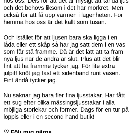
hos oss. Dels för att det är mysigt att tända ljus
och det behövs liksom i det här mörkret. Men
också för att få upp värmen i lägenheten. För
hemma hos oss är det kallt som tusan.
Och istället för att ljusen bara ska ligga i en
låda eller ett skåp så har jag satt dem i en vas
som får stå framme. Då är det lätt att ta fram
nya ljus när de andra är slut. Plus att det blir
fint att ha framme tycker jag. För lite extra
julpiff knöt jag fast ett sidenband runt vasen.
Fint ändå tycker jag.
Nu saknar jag bara fler fina ljusstakar. Har fått
ett sug efter olika mässingsljusstakar i alla
möjliga storlekar och former. Dags för en tur på
loppis eller i en second hand butik!
♡ Följ mig gärna