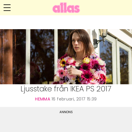
Anna María Larssons blogg
Meny
Livsöden
Hälsa
Hem
Arkiv
Relationer
Om Anna María
Kontakt
Kategorier
Handarbete
Ljusstake från IKEA PS 2017
Video
HEMMA
16 februari, 2017 15:39
Bloggar