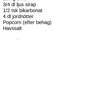
3/4 dl ljus sirap
1/2 tsk bikarbonat
4 dl jordnötter
Popcorn (efter behag)
Havssalt
Gör såhär:
Koka upp socker, vatten, smör och sirap i en
tjockbottnad kastull. Låt koka på medelhög
värme samtidigt som du hela tiden rör om tills
kolan är 148°C (ungefär 10 min). Ta bort från
värmen och rör ner bikarbonatet. Nu bubblar
det en aning. Blanda kvickt i nötterna och lite
av popcornen. Stjälp snabbt över på en
bakplåtsklädd plåt. Bred ut till ett jämnt lager
och strössla över lite mer popcorn och
havssalt. Låt stå och stelna i ca 30 min. Knäck
upp och bryt i bitar.