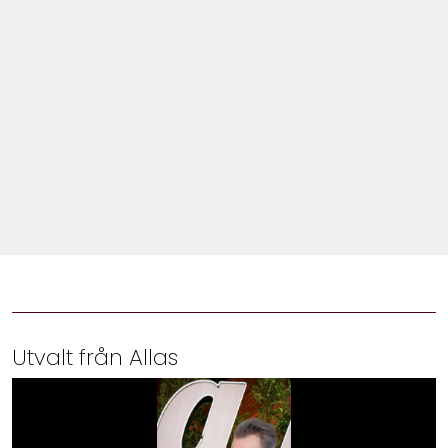
Shop
Hem & Trädgård
Underhållning
Om Oss
Utvalt från Allas