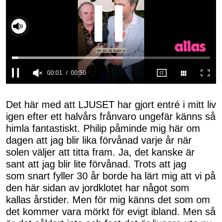
00:02
00:50
0
seconds
of
Det här med att LJUSET har gjort entré i mitt liv
50
igen efter ett halvårs frånvaro ungefär känns så
seconds
himla fantastiskt. Philip påminde mig här om
dagen att jag blir lika förvånad varje år när
solen väljer att titta fram. Ja, det kanske är
sant att jag blir lite förvånad. Trots att jag
som snart fyller 30 år borde ha lärt mig att vi på
den här sidan av jordklotet har något som
kallas årstider. Men för mig känns det som om
det kommer vara mörkt för evigt ibland. Men så