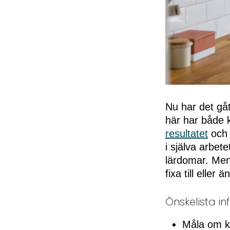
Nu har det gå
här har både 
resultatet
och 
i själva arbet
lärdomar. Men f
fixa till eller 
Önskelista in
Måla om k