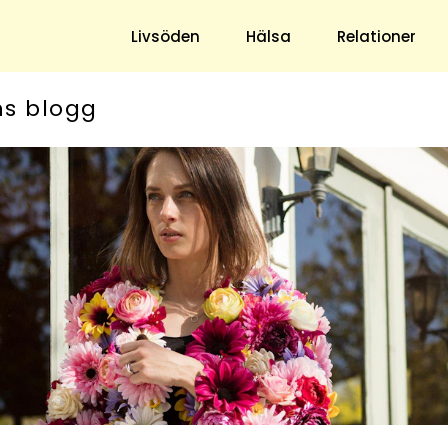
Livsöden
Hälsa
Relationer
ns blogg
Hem & Trädgård
Underhållning
Trädgård
Nöje
Hushåll
TV
Ekonomi
Horoskop
Mat & Dryck
Quiz
Loppis & Antikt
DIY - Gör Det Själv