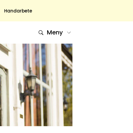
Handarbete
Meny
Om Oss
Om Oss & Kontakt
Tidningar Hos Allas.se
Nyhetsbrev
Om Cookies
Integritetspolicy
Skapa Konto
Hantera Preferenser