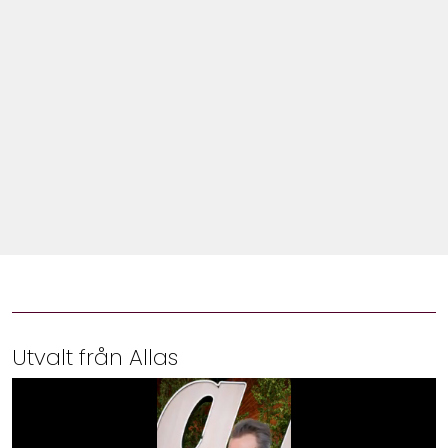
Shop
Hem & Trädgård
Underhållning
Om Oss
Utvalt från Allas