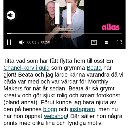
00:02
00:50
0
seconds
of
Titta vad som har fått flytta hem till oss! En
50
Chanel-korv i guld
som grymma
Beata
har
seconds
gjort! Beata och jag lärde känna varandra då vi
båda var med och var värdar för Monthly
Makers för nåt år sedan. Beata är så grymt
kreativ och gör sjukt rolig och smart fotokonst
(bland annat). Förut kunde jag bara njuta av
den på hennes
blogg
och
instagram
, men nu
har hon öppnat
webshop
! Där säljer hon några
prints med olika fina och fyndiga motiv.