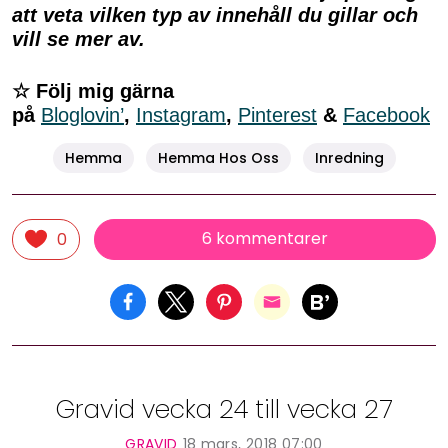
att veta vilken typ av innehåll du gillar och
vill se mer av.
☆ Följ mig gärna
på
Bloglovin’
,
Instagram
,
Pinterest
&
Facebook
Hemma
Hemma Hos Oss
Inredning
6 kommentarer
0
Gravid vecka 24 till vecka 27
GRAVID
18 mars, 2018 07:00