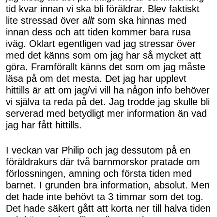
tid kvar innan vi ska bli föräldrar. Blev faktiskt
lite stressad över
allt
som ska hinnas med
innan dess och att tiden kommer bara rusa
iväg. Oklart egentligen vad jag stressar över
med det känns som om jag har så mycket att
göra. Framförallt känns det som om jag måste
läsa på om det mesta. Det jag har upplevt
hittills är att om jag/vi vill ha någon info behöver
vi själva ta reda på det. Jag trodde jag skulle bli
serverad med betydligt mer information än vad
jag har fått hittills.
I veckan var Philip och jag dessutom på en
föräldrakurs där två barnmorskor pratade om
förlossningen, amning och första tiden med
barnet. I grunden bra information, absolut. Men
det hade inte behövt ta 3 timmar som det tog.
Det hade säkert gått att korta ner till halva tiden