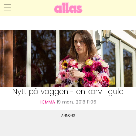
Anna María Larssons blogg
Meny
Livsöden
Hälsa
Hem
Arkiv
Relationer
Om Anna María
Kontakt
Kategorier
Handarbete
Nytt på väggen - en korv i guld
Video
HEMMA
19 mars, 2018 11:06
Bloggar