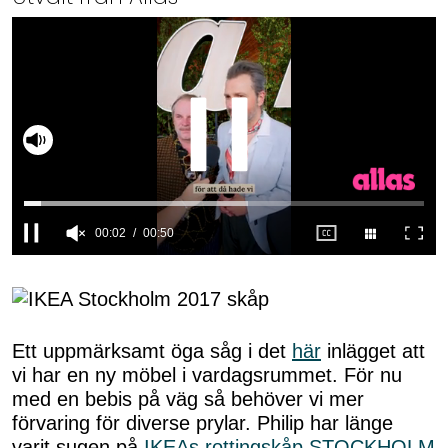
Slå på ljud
0
seconds
of
50
seconds
Ett uppmärksamt öga såg i det
här
inlägget att
vi har en ny möbel i vardagsrummet. För nu
med en bebis på väg så behöver vi mer
förvaring för diverse prylar. Philip har länge
varit sugen på
IKEAs rottingskåp STOCKHOLM