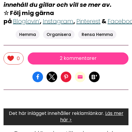
innehåll du gillar och vill se mer av.
☆ Följ mig gärna
på
Bloglovin’
,
Instagram
,
Pinterest
&
Facebo
Hemma
Organisera
Rensa Hemma
2 kommentarer
0
Det här inlägget innehåller reklamlänkar.
Läs mer
här >