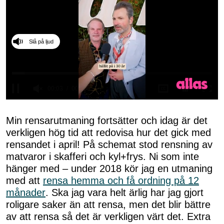
Slå på ljud
0
seconds
of
Min rensarutmaning fortsätter och idag är det
50
verkligen hög tid att redovisa hur det gick med
seconds
rensandet i april! På schemat stod rensning av
matvaror i skafferi och kyl+frys. Ni som inte
hänger med – under 2018 kör jag en utmaning
med att
rensa hemma och få ordning på 12
månader
. Ska jag vara helt ärlig har jag gjort
roligare saker än att rensa, men det blir bättre
av att rensa så det är verkligen värt det. Extra