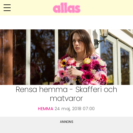
Anna María Larssons blogg
Meny
Livsöden
Hälsa
Hem
Arkiv
Relationer
Om Anna María
Kontakt
Kategorier
Handarbete
Rensa hemma - Skafferi och
matvaror
Video
HEMMA
24 maj, 2018 07:00
Bloggar