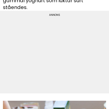
gammal yoghurt som luktar surt
ståendes.