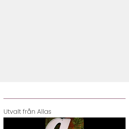
Shop
Hem & Trädgård
Underhållning
Om Oss
Utvalt från Allas