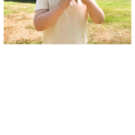
En dag skulle vi åka på utflykt, planen var
Öströ fårfarm och dubbla fikor med både glass
och bageri i Slöinge. Men pga allmänt kaos blev
det istället en glass från Bilisten i Trönninge och