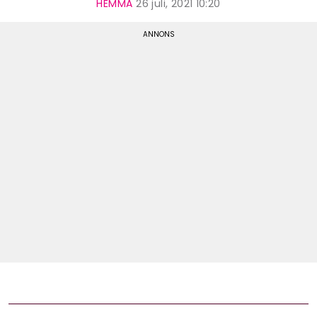
HEMMA
26 juli, 2021 10:20
Shop
Hem & Trädgård
Underhållning
Om Oss