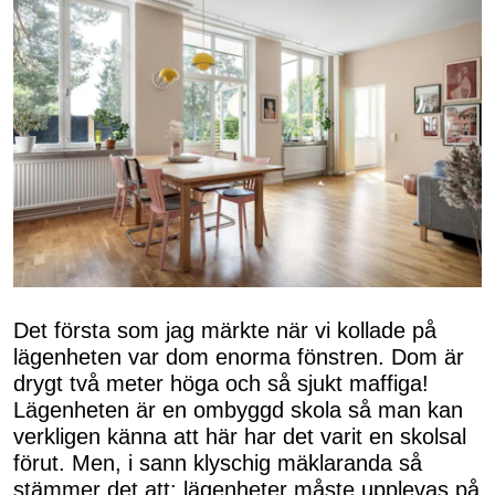
Det första som jag märkte när vi kollade på
lägenheten var dom enorma fönstren. Dom är
drygt två meter höga och så sjukt maffiga!
Lägenheten är en ombyggd skola så man kan
verkligen känna att här har det varit en skolsal
förut. Men, i sann klyschig mäklaranda så
stämmer det att: lägenheter måste upplevas på