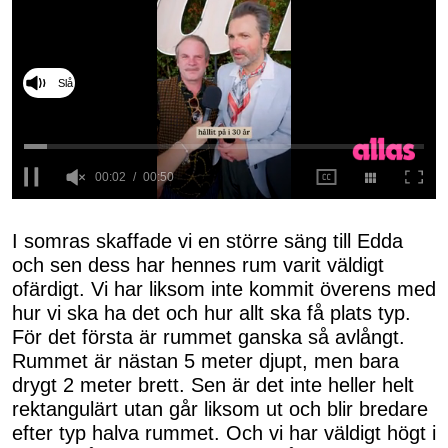
Slå på ljud
0
seconds
of
I somras skaffade vi en större säng till Edda
50
och sen dess har hennes rum varit väldigt
seconds
ofärdigt. Vi har liksom inte kommit överens med
hur vi ska ha det och hur allt ska få plats typ.
För det första är rummet ganska så avlångt.
Rummet är nästan 5 meter djupt, men bara
drygt 2 meter brett. Sen är det inte heller helt
rektangulärt utan går liksom ut och blir bredare
efter typ halva rummet. Och vi har väldigt högt i