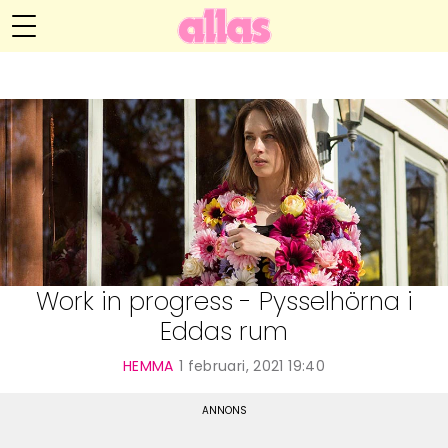
Anna María Larssons blogg
Meny
Livsöden
Hälsa
Hem
Arkiv
Relationer
Om Anna María
Kontakt
Kategorier
Handarbete
Work in progress - Pysselhörna i
Eddas rum
Video
HEMMA
1 februari, 2021 19:40
Bloggar