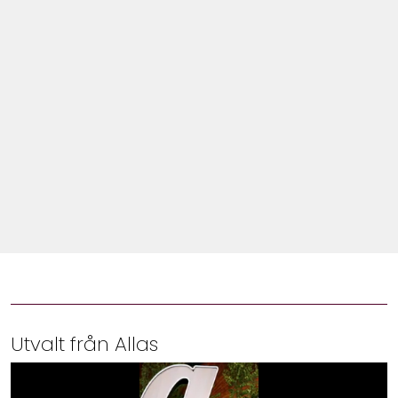
Shop
Hem & Trädgård
Underhållning
Om Oss
Utvalt från Allas