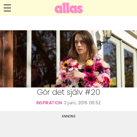
Anna María Larssons blogg
Meny
Livsöden
Hälsa
Hem
Arkiv
Relationer
Om Anna María
Kontakt
Kategorier
Handarbete
Gör det själv #20
Video
INSPIRATION
3 juni, 2016 06:52
Bloggar