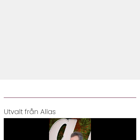
Shop
Hem & Trädgård
Underhållning
Om Oss
Utvalt från Allas