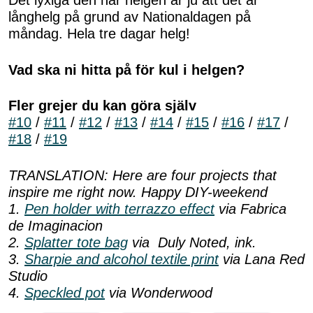
Det lyxiga den här helgen är ju att det är
långhelg på grund av Nationaldagen på
måndag. Hela tre dagar helg!
Vad ska ni hitta på för kul i helgen?
Fler grejer du kan göra själv
#10
/
#11
/
#12
/
#13
/
#14
/
#15
/
#16
/
#17
/
#18
/
#19
TRANSLATION: Here are four projects that
inspire me right now. Happy DIY-weekend
1.
Pen holder with terrazzo effect
via Fabrica
de Imaginacion
2.
Splatter tote bag
via Duly Noted, ink.
3.
Sharpie and alcohol textile print
via Lana Red
Studio
4.
Speckled pot
via Wonderwood