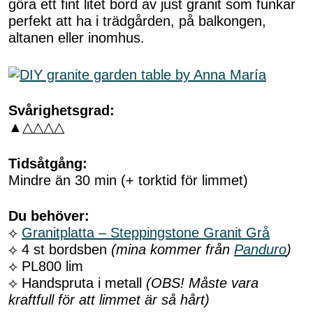
göra ett fint litet bord av just granit som funkar
perfekt att ha i trädgården, på balkongen,
altanen eller inomhus.
Svårighetsgrad:
▲△△△△
Tidsåtgång:
Mindre än 30 min (+ torktid för limmet)
Du behöver:
⟡
Granitplatta – Steppingstone Granit Grå
⟡ 4 st bordsben
(mina kommer från
Panduro
)
⟡ PL800 lim
⟡ Handspruta i metall
(OBS! Måste vara
kraftfull för att limmet är så hårt)