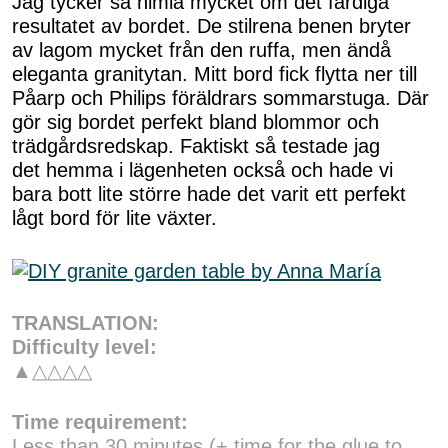
Jag tycker så himla mycket om det färdiga
resultatet av bordet. De stilrena benen bryter
av lagom mycket från den ruffa, men ändå
eleganta granitytan. Mitt bord fick flytta ner till
Påarp och Philips föräldrars sommarstuga. Där
gör sig bordet perfekt bland blommor och
trädgårdsredskap. Faktiskt så testade jag
det hemma i lägenheten också och hade vi
bara bott lite större hade det varit ett perfekt
lågt bord för lite växter.
TRANSLATION:
Difficulty level:
▲△△△△
Time requirement:
Less than 30 minutes (+ time for the glue to