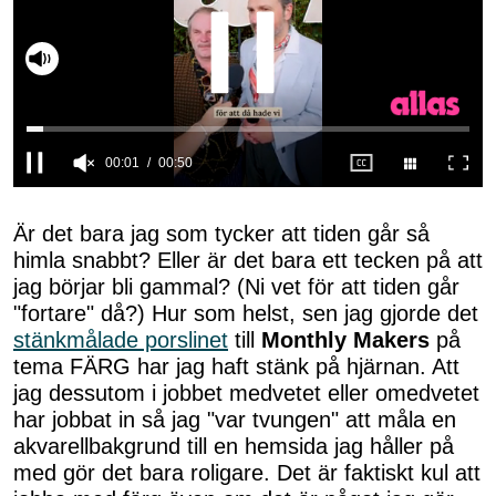
00:02
00:50
0
seconds
of
Är det bara jag som tycker att tiden går så
50
himla snabbt? Eller är det bara ett tecken på att
seconds
jag börjar bli gammal? (Ni vet för att tiden går
"fortare" då?) Hur som helst, sen jag gjorde det
stänkmålade porslinet
till
Monthly Makers
på
tema FÄRG har jag haft stänk på hjärnan. Att
jag dessutom i jobbet medvetet eller omedvetet
har jobbat in så jag "var tvungen" att måla en
akvarellbakgrund till en hemsida jag håller på
med gör det bara roligare. Det är faktiskt kul att