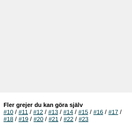
Fler grejer du kan göra själv
#10
/
#11
/
#12
/
#13
/
#14
/
#15
/
#16
/
#17
/
#18
/
#19
/
#20
/
#21
/
#22
/
#23