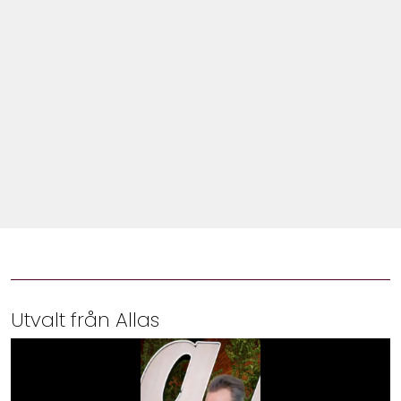
Shop
Hem & Trädgård
Underhållning
Om Oss
Utvalt från Allas