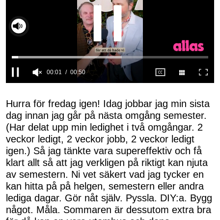
Slå på ljud
0
seconds
of
Hurra för fredag igen! Idag jobbar jag min sista
50
dag innan jag går på nästa omgång semester.
seconds
(Har delat upp min ledighet i två omgångar. 2
veckor ledigt, 2 veckor jobb, 2 veckor ledigt
igen.) Så jag tänkte vara supereffektiv och få
klart allt så att jag verkligen på riktigt kan njuta
av semestern. Ni vet säkert vad jag tycker en
kan hitta på på helgen, semestern eller andra
lediga dagar. Gör nåt själv. Pyssla. DIY:a. Bygg
något. Måla. Sommaren är dessutom extra bra