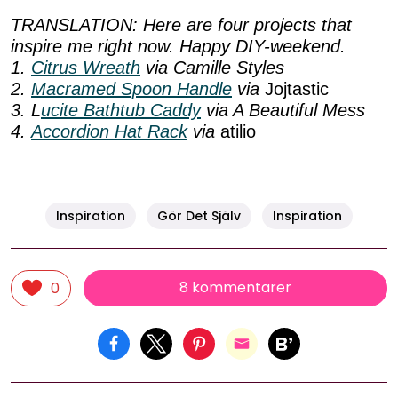
TRANSLATION: Here are four projects that
inspire me right now. Happy DIY-weekend.
1.
Citrus Wreath
via Camille Styles
2.
Macramed Spoon Handle
via
Jojtastic
3. L
ucite Bathtub Caddy
via A Beautiful Mess
4.
Accordion Hat Rack
via
atilio
Inspiration
Gör Det Själv
Inspiration
8 kommentarer
0