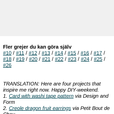
Fler grejer du kan göra själv
#10
/
#11
/
#12
/
#13
/
#14
/
#15
/
#16
/
#17
/
#18
/
#19
/
#20
/
#21
/
#22
/
#23
/
#24
/
#25
/
#26
TRANSLATION: Here are four projects that
inspire me right now. Happy DIY-weekend.
1.
Card with washi tape pattern
via Design and
Form
2.
Creole dragon fruit earrings
via Petit Bout de