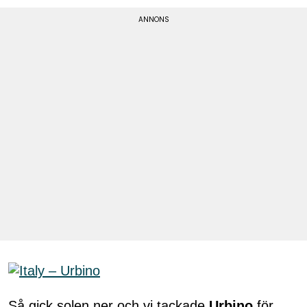
Så gick solen ner och vi tackade
Urbino
för