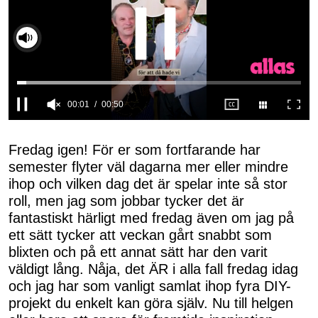
00:02
00:50
0
seconds
of
Fredag igen! För er som fortfarande har
50
semester flyter väl dagarna mer eller mindre
seconds
ihop och vilken dag det är spelar inte så stor
roll, men jag som jobbar tycker det är
fantastiskt härligt med fredag även om jag på
ett sätt tycker att veckan gårt snabbt som
blixten och på ett annat sätt har den varit
väldigt lång. Nåja, det ÄR i alla fall fredag idag
och jag har som vanligt samlat ihop fyra DIY-
projekt du enkelt kan göra själv. Nu till helgen