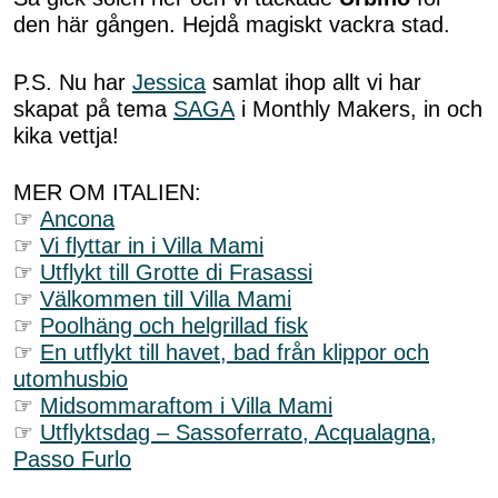
den här gången. Hejdå magiskt vackra stad.
P.S. Nu har
Jessica
samlat ihop allt vi har
skapat på tema
SAGA
i Monthly Makers, in och
kika vettja!
MER OM ITALIEN:
☞
Ancona
☞
Vi flyttar in i Villa Mami
☞
Utflykt till Grotte di Frasassi
☞
Välkommen till Villa Mami
☞
Poolhäng och helgrillad fisk
☞
En utflykt till havet, bad från klippor och
utomhusbio
☞
Midsommaraftom i Villa Mami
☞
Utflyktsdag – Sassoferrato, Acqualagna,
Passo Furlo