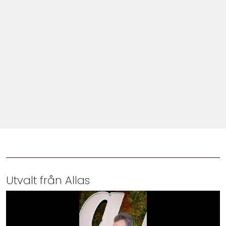
Shop
Hem & Trädgård
Underhållning
Om Oss
Utvalt från Allas