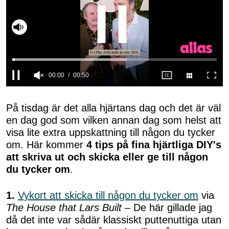
00:01
00:50
0
seconds
of
På tisdag är det alla hjärtans dag och det är väl
50
en dag god som vilken annan dag som helst att
seconds
visa lite extra uppskattning till någon du tycker
om. Här kommer
4 tips på fina hjärtliga DIY's
att skriva ut och skicka eller ge till någon
du tycker om
.
1.
Vykort att skicka till någon du tycker om
via
The House that Lars Built
– De här gillade jag
då det inte var sådär klassiskt puttenuttiga utan