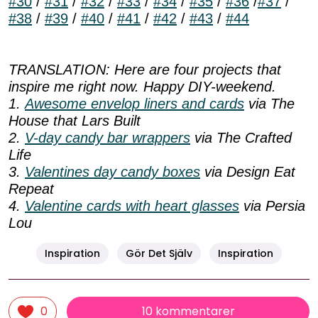
#30
/
#31
/
#32
/
#33
/
#34
/
#35
/
#36
/
#37
/
#38
/
#39
/
#40
/
#41
/
#42
/
#43
/
#44
TRANSLATION: Here are four projects that
inspire me right now. Happy DIY-weekend.
1.
Awesome envelop liners and cards
via The
House that Lars Built
2.
V-day candy bar wrappers
via The Crafted
Life
3.
Valentines day candy boxes
via Design Eat
Repeat
4.
Valentine cards with heart glasses
via Persia
Lou
Inspiration
Gör Det Själv
Inspiration
10 kommentarer
0