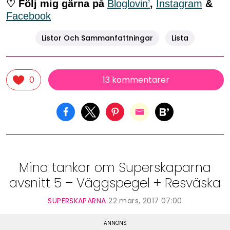
♡ Följ mig gärna på
Bloglovin’
,
Instagram
&
Facebook
Listor Och Sammanfattningar
Lista
13 kommentarer
0
Mina tankar om Superskaparna
avsnitt 5 – Väggspegel + Resväska
SUPERSKAPARNA
22 mars, 2017 07:00