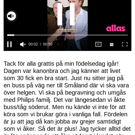
Slå på ljud
0
seconds
of
Tack för alla grattis på min födelsedag igår!
50
Dagen var kanonbra och jag känner att livet
seconds
som 30 fick en bra start. Just nu sitter jag på
en buss på väg ner till Småland där vi ska vara
över helgen. Vi ska på begravning och umgås
med Philips familj. Det var längesedan vi åkte
buss/tåg söderut. Men nu kände vi inte för att
köra som vi brukar göra i vanliga fall. Fördelen
är ju att jag då kan jobba av grejer samtidigt
som vi åker. Så det är plus! Jag tycker alltid det