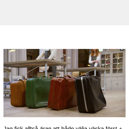
Jag fick alltså
äran
att både välja väska först +