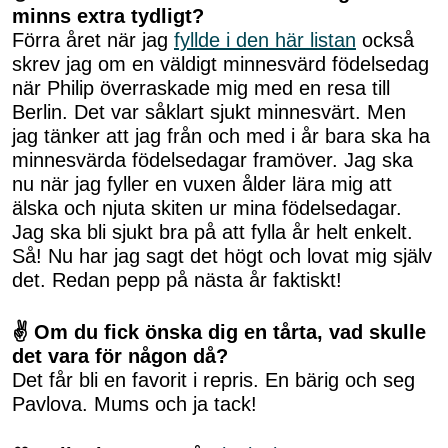
minns extra tydligt?
Förra året när jag
fyllde i den här listan
också
skrev jag om en väldigt minnesvärd födelsedag
när Philip överraskade mig med en resa till
Berlin. Det var såklart sjukt minnesvärt. Men
jag tänker att jag från och med i år bara ska ha
minnesvärda födelsedagar framöver. Jag ska
nu när jag fyller en vuxen ålder lära mig att
älska och njuta skiten ur mina födelsedagar.
Jag ska bli sjukt bra på att fylla år helt enkelt.
Så! Nu har jag sagt det högt och lovat mig själv
det. Redan pepp på nästa år faktiskt!
✌ Om du fick önska dig en tårta, vad skulle
det vara för någon då?
Det får bli en favorit i repris. En bärig och seg
Pavlova. Mums och ja tack!