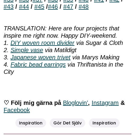
#43
/
#44
/
#45
/
#46
/
#47
/
#48
TRANSLATION: Here are four projects that
inspire me right now. Happy DIY-weekend.
1.
DIY woven room divider
via Sugar & Cloth
2.
Simple vase
via Matildigt
3.
Japanese woven trivet
via Marys Making
4.
Fabric bead earrings
via Thriftanista in the
City
♡ Följ mig gärna på
Bloglovin’
,
Instagram
&
Facebook
Inspiration
Gör Det Själv
Inspiration