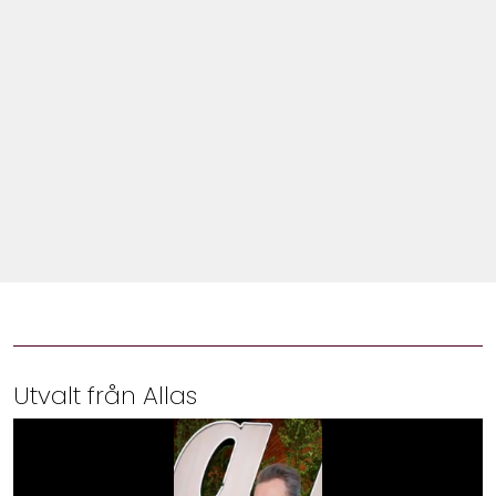
Shop
Hem & Trädgård
Underhållning
Om Oss
Utvalt från Allas