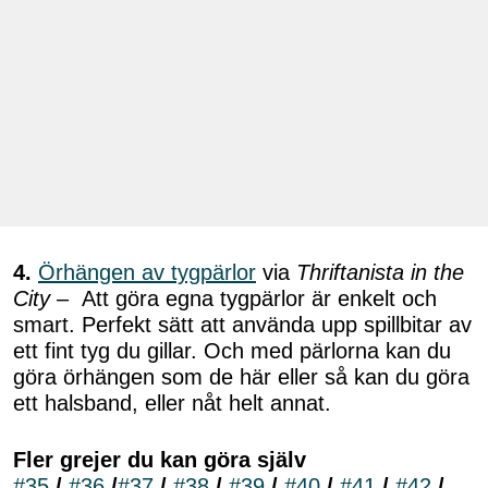
4.
Örhängen av tygpärlor
via
Thriftanista in the
City
– Att göra egna tygpärlor är enkelt och
smart. Perfekt sätt att använda upp spillbitar av
ett fint tyg du gillar. Och med pärlorna kan du
göra örhängen som de här eller så kan du göra
ett halsband, eller nåt helt annat.
Fler grejer du kan göra själv
#35
/
#36
/
#37
/
#38
/
#39
/
#40
/
#41
/
#42
/