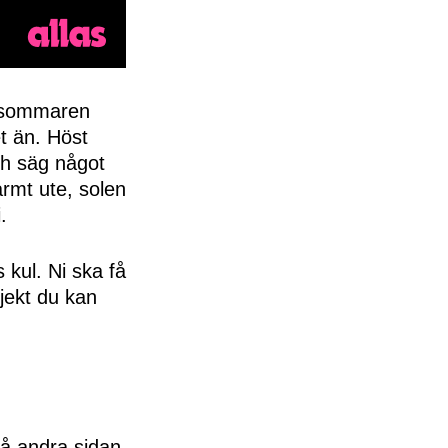
m sommaren
t än. Höst
ch säg något
armt ute, solen
.
 kul. Ni ska få
ojekt du kan
 å andra sidan