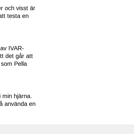
r och visst är
att testa en
 av IVAR-
tt det går att
g som Pella
i min hjärna.
kså använda en