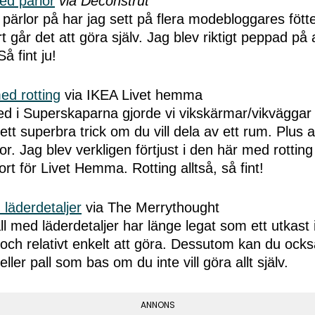
ed pärlor
via Deconstrut
ärlor på har jag sett på flera modebloggares fötte
rt går det att göra själv. Jag blev riktigt peppad på 
å fint ju!
ed rotting
via IKEA Livet hemma
ed i Superskaparna gjorde vi vikskärmar/vikväggar
ett superbra trick om du vill dela av ett rum. Plus a
or. Jag blev verkligen förtjust i den här med rottin
rt för Livet Hemma. Rotting alltså, så fint!
 läderdetaljer
via The Merrythought
ll med läderdetaljer har länge legat som ett utkast 
 och relativt enkelt att göra. Dessutom kan du oc
ler pall som bas om du inte vill göra allt själv.