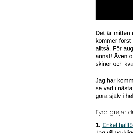
0
seconds
of
Det är mitten
50
kommer först n
seconds
Volume
0%
alltså. För a
annat! Även om
skiner och kvä
Jag har kommit
se vad i nästa
göra själv i he
Fyra grejer d
1.
Enkel hallfö
Jag vill verkl