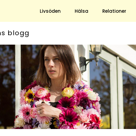
Livsöden
Hälsa
Relationer
ns blogg
Hem & Trädgård
Underhållning
Trädgård
Nöje
Hushåll
TV
Ekonomi
Horoskop
Mat & Dryck
Quiz
Loppis & Antikt
DIY - Gör Det Själv