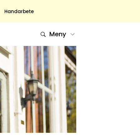
Handarbete
Meny
Om Oss
Om Oss & Kontakt
Tidningar Hos Allas.se
Nyhetsbrev
Om Cookies
Integritetspolicy
Skapa Konto
Hantera Preferenser