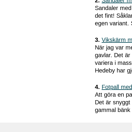
2.
Sandaler m
Sandaler med p
det fint! Såkla
egen variant. S
3.
Vikskärm m
När jag var m
gavlar. Det är 
variera i mass
Hedeby har gjo
4.
Fotpall med
Att göra en pa
Det är snyggt
gammal bänk el