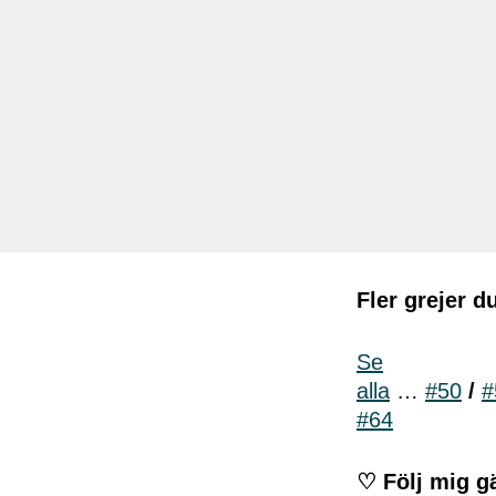
Fler grejer d
Se
alla
…
#50
/
#
#64
♡ Följ mig g