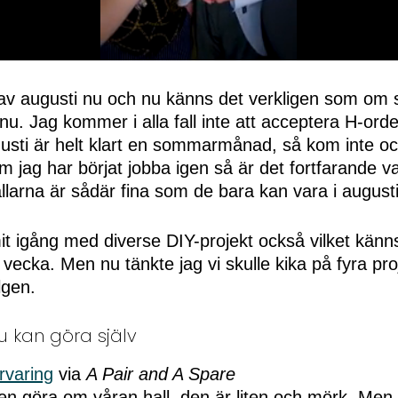
 av augusti nu och nu känns det verkligen som o
u. Jag kommer i alla fall inte att acceptera H-orde
ugusti är helt klart en sommarmånad, så kom inte o
 jag har börjat jobba igen så är det fortfarande v
llarna är sådär fina som de bara kan vara i augusti
 igång med diverse DIY-projekt också vilket känns
 vecka. Men nu tänkte jag vi skulle kika på fyra pr
lgen.
u kan göra själv
rvaring
via
A Pair and A Spare
igen göra om våran hall, den är liten och mörk. Men