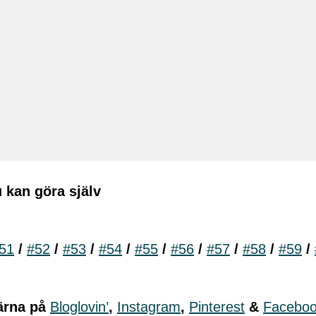
u kan göra själv
51
/
#52
/
#53
/
#54
/
#55
/
#56
/
#57
/
#58
/
#59
/
ärna på
Bloglovin’
,
Instagram
,
Pinterest
&
Facebo