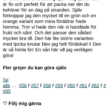
är fin och perfekt för att packa ner det du
behöver för en dag på stranden. Själv
förknippar jag den mycket till en grön och en
orange variant som mina föräldrar hade
hemma. Tror vi hade den när vi handlade för
frukt och sånt. Och det passar den såklart
mycket bra till. Den här lite större varianten
med tjocka knutar blev jag helt förälskad i! Den
är så himla fin! En sån här vill jag verkligen
göra!
Fler grejer du kan göra själv
Se
alla
…
#56
/
#57
/
#58
/
#59
/
#60
/
#61
/
#62
/
#
#65
♡ Följ mig gärna