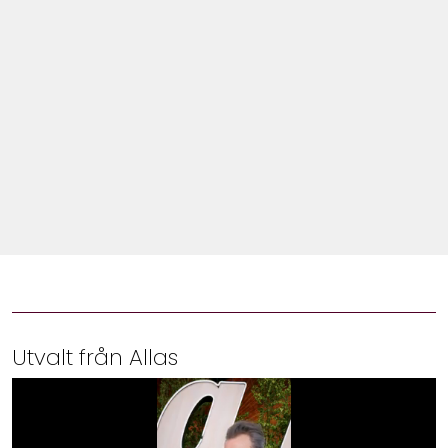
Shop
Hem & Trädgård
Underhållning
Om Oss
Utvalt från Allas