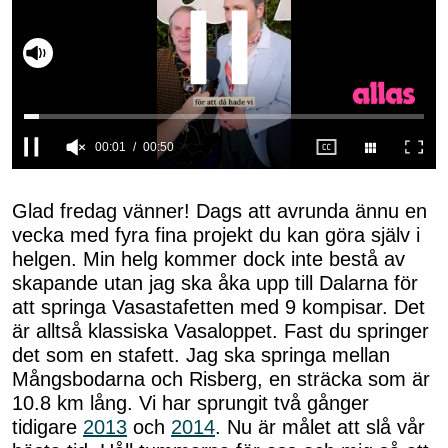
Slå på ljud
00:02
00:50
0
seconds
of
Glad fredag vänner! Dags att avrunda ännu en
50
vecka med fyra fina projekt du kan göra själv i
seconds
helgen. Min helg kommer dock inte bestå av
skapande utan jag ska åka upp till Dalarna för
att springa Vasastafetten med 9 kompisar. Det
är alltså klassiska Vasaloppet. Fast du springer
det som en stafett. Jag ska springa mellan
Mångsbodarna och Risberg, en sträcka som är
10.8 km lång. Vi har sprungit två gånger
tidigare
2013
och
2014
. Nu är målet att slå vår