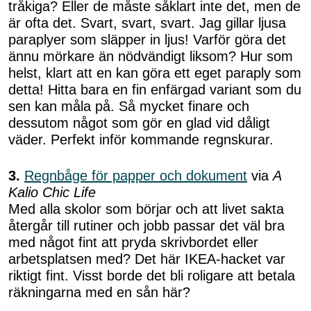
tråkiga? Eller de måste såklart inte det, men de
är ofta det. Svart, svart, svart. Jag gillar ljusa
paraplyer som släpper in ljus! Varför göra det
ännu mörkare än nödvändigt liksom? Hur som
helst, klart att en kan göra ett eget paraply som
detta! Hitta bara en fin enfärgad variant som du
sen kan måla på. Så mycket finare och
dessutom något som gör en glad vid dåligt
väder. Perfekt inför kommande regnskurar.
3.
Regnbåge för papper och dokument
via
A
Kalio Chic Life
Med alla skolor som börjar och att livet sakta
återgår till rutiner och jobb passar det väl bra
med något fint att pryda skrivbordet eller
arbetsplatsen med? Det här IKEA-hacket var
riktigt fint. Visst borde det bli roligare att betala
räkningarna med en sån här?