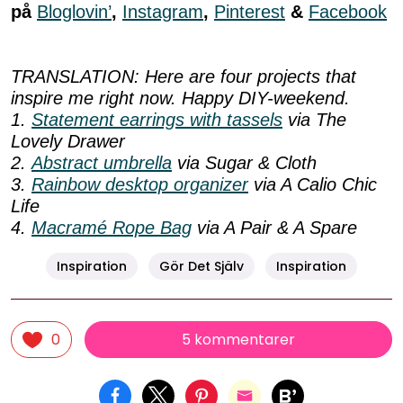
på
Bloglovin’
,
Instagram
,
Pinterest
&
Facebook
TRANSLATION: Here are four projects that
inspire me right now. Happy DIY-weekend.
1.
Statement earrings with tassels
via The
Lovely Drawer
2.
Abstract umbrella
via Sugar & Cloth
3.
Rainbow desktop organizer
via A Calio Chic
Life
4.
Macramé Rope Bag
via A Pair & A Spare
Inspiration
Gör Det Själv
Inspiration
5 kommentarer
0