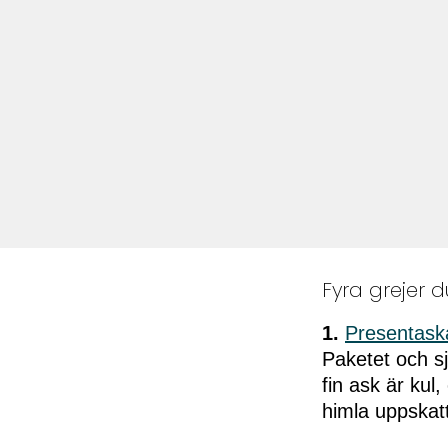
Fyra grejer d
1.
Presentaskar
Paketet och sj
fin ask är kul
himla uppskatt