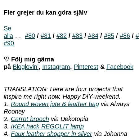
Fler grejer du kan göra själv
Se
alla
…
#80
/
#81
/
#82
/
#83
/
#84
/
#85
/
#86
/
#
#90
♡ Följ mig gärna
på
Bloglovin’
,
Instagram
,
Pinterest
&
Facebook
TRANSLATION: Here are four projects that
inspire me right now. Happy DIY-weekend.
1.
Round woven jute & leather bag
via Always
Rooney
2.
Carrot brooch
via Dekotopia
3.
IKEA hack REGOLIT lamp
4.
Faux leather shopper in silver
via Johanna