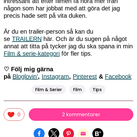
intressant att efter filmen få höra mer från
någon som har jobbat med att göra det jag
precis hade sett på vita duken.
Är du en trailer-person så kan du
se
TRAILERN
här. Och är du sugen på något
annat att titta på tycker jag du ska spana in min
Film & serie-kategori
för fler tips.
♡ Följ mig gärna
på
Bloglovin’
,
Instagram
,
Pinterest
&
Facebook
Film & Serier
Film
Tips
2 kommentarer
0