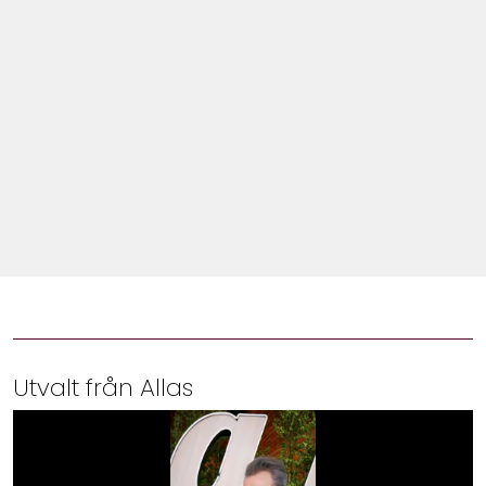
Shop
Hem & Trädgård
Underhållning
Om Oss
Utvalt från Allas