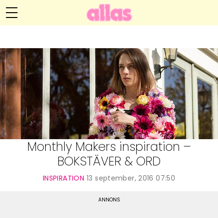
Anna María Larssons blogg
Meny
Livsöden
Hälsa
Hem
Arkiv
Relationer
Om Anna María
Kontakt
Kategorier
Handarbete
Monthly Makers inspiration –
BOKSTÄVER & ORD
Video
INSPIRATION
13 september, 2016 07:50
Bloggar