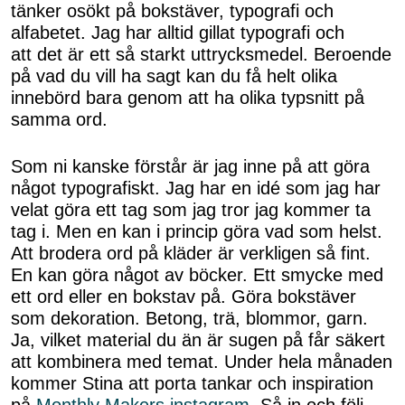
tänker osökt på bokstäver, typografi och
alfabetet. Jag har alltid gillat typografi och
att det är ett så starkt uttrycksmedel. Beroende
på vad du vill ha sagt kan du få helt olika
innebörd bara genom att ha olika typsnitt på
samma ord.
Som ni kanske förstår är jag inne på att göra
något typografiskt. Jag har en idé som jag har
velat göra ett tag som jag tror jag kommer ta
tag i. Men en kan i princip göra vad som helst.
Att brodera ord på kläder är verkligen så fint.
En kan göra något av böcker. Ett smycke med
ett ord eller en bokstav på. Göra bokstäver
som dekoration. Betong, trä, blommor, garn.
Ja, vilket material du än är sugen på får säkert
att kombinera med temat. Under hela månaden
kommer Stina att porta tankar och inspiration
på
Monthly Makers instagram
. Så in och följ