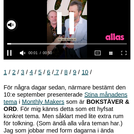
00:02
00:50
0
seconds
of
1
/
2
/
3
/
4
/
5
/
6
/
7
/
8
/
9
/
10
/
50
seconds
För några dagar sedan, närmare bestämt den
10:e september presenterade
Stina månadens
tema
i
Monthly Makers
som är
BOKSTÄVER &
ORD
. För mig känns detta som ett hyfsat
konkret tema. Men såklart med lite extra rum
för tolkning. (Som ändå alla våra teman har.)
Jag som jobbar med form dagarna i ända