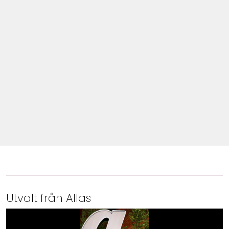
Shop
Hem & Trädgård
Underhållning
Om Oss
Utvalt från Allas