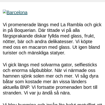
Vi promenerade längs med La Rambla och gick
in på Boquerian. Där tittade vi på alla
färgsprakande diskar fyllda med glass, frukt,
nötter, bär och andra delikatesser. Vi köpte
med oss en macaron med glass. Ut igen bland
turister och mänskliga statyer.
Vi gick längs med solvarma gator, selfiesticks
och enorma såpbubblor. När vi närmade oss
hamnen sjönk solen mer och mer. Vi såg dyra
båtar som kostade mer än vissa länders
aktuella BNP. Vi fortsatte promenaden bort till
stranden. Vi var ju ändå så nära.
Vi blev hungriga och insåg lite halvt motvilligt att