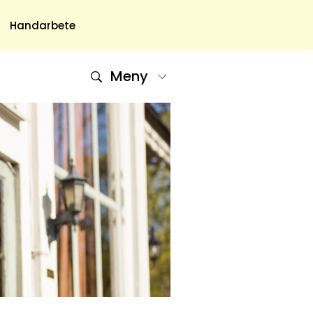
Handarbete
Meny
Om Oss
Om Oss & Kontakt
Tidningar Hos Allas.se
Nyhetsbrev
Om Cookies
Integritetspolicy
Skapa Konto
Hantera Preferenser