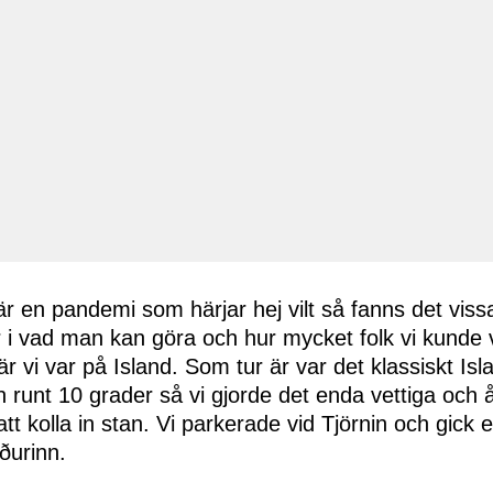
r en pandemi som härjar hej vilt så fanns det viss
 i vad man kan göra och hur mycket folk vi kunde v
r vi var på Island. Som tur är var det klassiskt Isl
h runt 10 grader så vi gjorde det enda vettiga och åkt
tt kolla in stan. Vi parkerade vid Tjörnin och gick et
ðurinn.