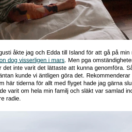
gusti åkte jag och Edda till Island för att gå på mi
on dog visserligen i mars
. Men pga omständighete
r det inte varit det lättaste att kunna genomföra. S
ntan kunde vi äntligen göra det. Rekommenderar v
m här tiderna för allt med flyget hade jag gärna sl
de varit om hela min familj och släkt var samlad i
re radie.