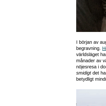
I början av au
begravning.
H
världsläget ha
månader av vä
nöjesresa i do
smidigt
det ha
betydligt mind