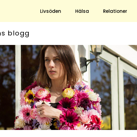
Livsöden
Hälsa
Relationer
ns blogg
Hem & Trädgård
Underhållning
Trädgård
Nöje
Hushåll
TV
Ekonomi
Horoskop
Mat & Dryck
Quiz
Loppis & Antikt
DIY - Gör Det Själv