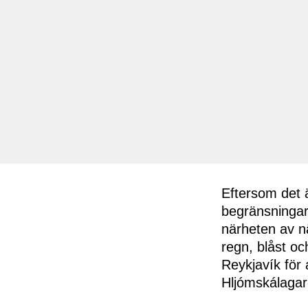
Eftersom det ä
begränsningar
närheten av nä
regn, blåst oc
Reykjavík för a
Hljómskálagar