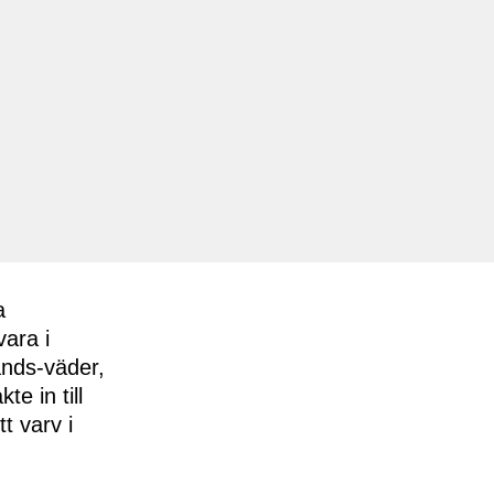
a
ara i
ands-väder,
e in till
t varv i