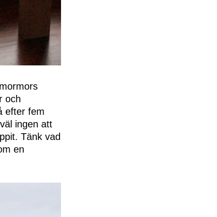
n mormors
r och
å efter fem
äl ingen att
uppit. Tänk vad
nom en