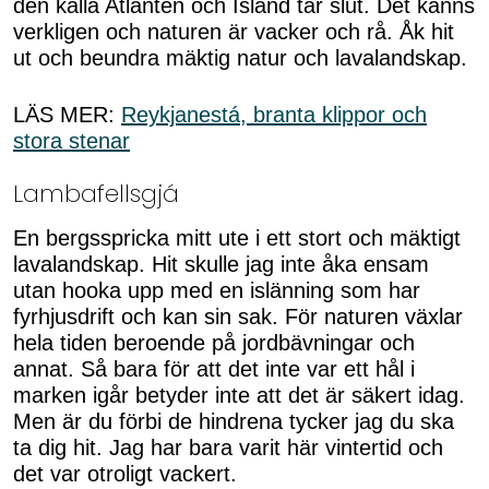
den kalla Atlanten och Island tar slut. Det känns
verkligen och naturen är vacker och rå. Åk hit
ut och beundra mäktig natur och lavalandskap.
LÄS MER:
Reykjanestá, branta klippor och
stora stenar
Lambafellsgjá
En bergsspricka mitt ute i ett stort och mäktigt
lavalandskap. Hit skulle jag inte åka ensam
utan hooka upp med en islänning som har
fyrhjusdrift och kan sin sak. För naturen växlar
hela tiden beroende på jordbävningar och
annat. Så bara för att det inte var ett hål i
marken igår betyder inte att det är säkert idag.
Men är du förbi de hindrena tycker jag du ska
ta dig hit. Jag har bara varit här vintertid och
det var otroligt vackert.