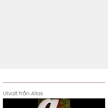
Shop
Hem & Trädgård
Underhållning
Om Oss
Utvalt från Allas