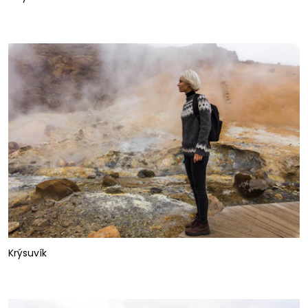
Krýsuvík