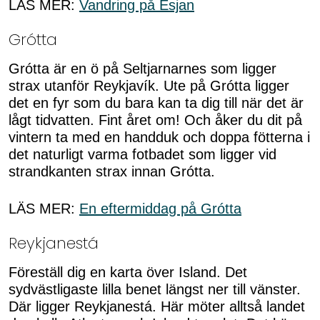
LÄS MER:
Vandring på Esjan
Grótta
Grótta är en ö på Seltjarnarnes som ligger
strax utanför Reykjavík. Ute på Grótta ligger
det en fyr som du bara kan ta dig till när det är
lågt tidvatten. Fint året om! Och åker du dit på
vintern ta med en handduk och doppa fötterna i
det naturligt varma fotbadet som ligger vid
strandkanten strax innan Grótta.
LÄS MER:
En eftermiddag på Grótta
Reykjanestá
Föreställ dig en karta över Island. Det
sydvästligaste lilla benet längst ner till vänster.
Där ligger Reykjanestá. Här möter alltså landet