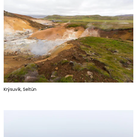
Krýsuvík, Seltún