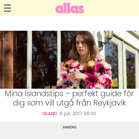
Anna María Larssons blogg
Meny
Livsöden
Hälsa
Hem
Arkiv
Relationer
Om Anna María
Kontakt
Kategorier
Handarbete
Mina Islandstips – perfekt guide för
dig som vill utgå från Reykjavik
Video
ISLAND
31 juli, 2017 09:00
Bloggar